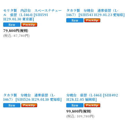
モリタ製 内診台 スペースナチュー
タカラ製 分娩台 通常張替（L-
ル 張替（L-1464)
[
SIH591
1467）
[
SIH543 H29.01.23 愛知県
]
H29.01.30 東京都
]
79,800
円
(税別)
(
税込
:
87,780
円
)
タカラ製 分娩台 通常張替（L-
分娩台 張替（L-1461)
[
SIH492
1467）
[
SIH526 H29.01.10 愛知県
]
H28.12.05 福岡県
]
99,800
円
(税別)
(
税込
:
109,780
円
)