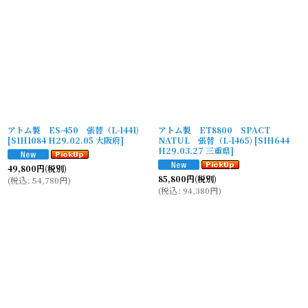
並び順
:
絞り込む
アトム製 ES-450 張替（L-1441)
アトム製 ET8800 SPACT
[
SIH1084 H29.02.05 大阪府
]
NATUL 張替（L-1465)
[
SIH644
H29.03.27 三重県
]
49,800
円
(税別)
85,800
円
(税別)
(
税込
:
54,780
円
)
(
税込
:
94,380
円
)