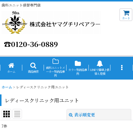
歯科ユニット張替専門店
カート
☎
0120-36-0889
歯科ユニットメ
カラー別納品事
LINEで簡単♪張
ホーム
商品検索
ーカー別納品事
例
替え見積
例
ホーム
>
レディースクリニック用ユニット
レディースクリニック用ユニット
表示順変更
閉じる
7
件
表示数
: