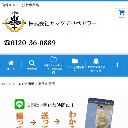
歯科ユニット張替専門店
カート
☎
0120-36-0889
歯科ユニットメ
カラー別納品事
LINEで簡単♪張
ホーム
商品検索
ーカー別納品事
例
替え見積
例
ホーム
>
LINEで簡単♪張替え見積