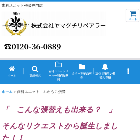
歯科ユニット張替専門店
カート
☎
0120-36-0889
歯科ユニットメ
カラー別納品事
LINEで簡単♪張
ホーム
商品検索
ーカー別納品事
例
替え見積
例
ホーム
>
歯科ユニット ふわもこ張替
「 こんな張替えも出来る？ 」
そんなリクエストから誕生しまし
た！！