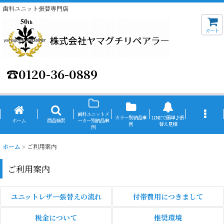
歯科ユニット張替専門店
カート
☎
0120-36-0889
歯科ユニットメ
カラー別納品事
LINEで簡単♪張
ホーム
商品検索
ーカー別納品事
例
替え見積
例
ホーム
>
ご利用案内
ご利用案内
ユニットレザー張替えの流れ
付帯費用につきまして
税金について
推奨環境