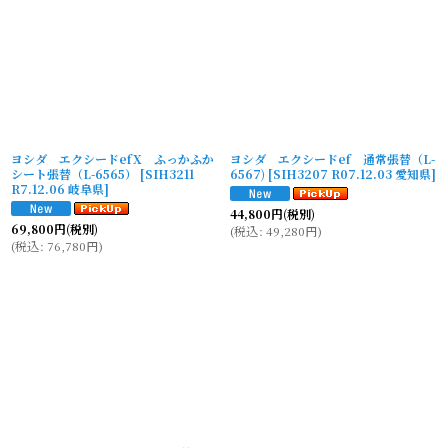
ヨシダ エクシードefX ふっかふか
ヨシダ エクシードef 通常張替（L-
シート張替（L-6565）
[
SIH3211
6567)
[
SIH3207 R07.12.03 愛知県
]
R7.12.06 岐阜県
]
44,800
円
(税別)
69,800
円
(税別)
(
税込
:
49,280
円
)
(
税込
:
76,780
円
)