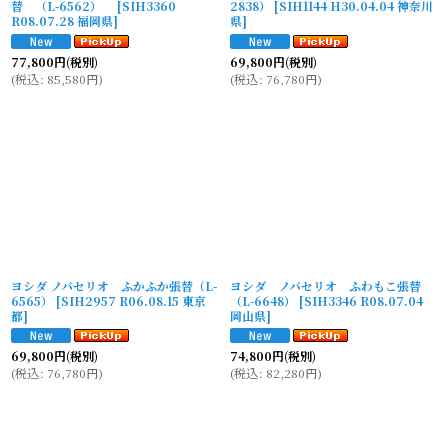
替 （L-6562）
[
SIH3360
2838）
[
SIH1144 H30.04.04 神奈川
R08.07.28 福岡県
]
県
]
77,800
円
(税別)
69,800
円
(税別)
(
税込
:
85,580
円
)
(
税込
:
76,780
円
)
ヨシダ ノバセリオ ふかふか張替（L-
ヨシダ ノバセリオ ふわもこ張替
6565）
[
SIH2957 R06.08.15 東京
（L-6648）
[
SIH3346 R08.07.04
都
]
岡山県
]
69,800
円
(税別)
74,800
円
(税別)
(
税込
:
76,780
円
)
(
税込
:
82,280
円
)