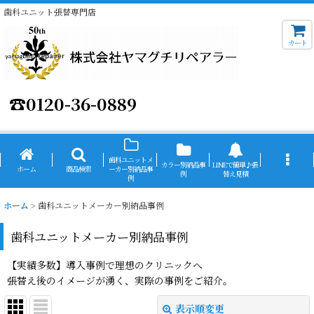
歯科ユニット張替専門店
カート
☎
0120-36-0889
歯科ユニットメ
カラー別納品事
LINEで簡単♪張
ホーム
商品検索
ーカー別納品事
例
替え見積
例
ホーム
>
歯科ユニットメーカー別納品事例
歯科ユニットメーカー別納品事例
【実績多数】導入事例で理想のクリニックへ
張替え後のイメージが湧く、実際の事例をご紹介。
表示順変更
閉じる