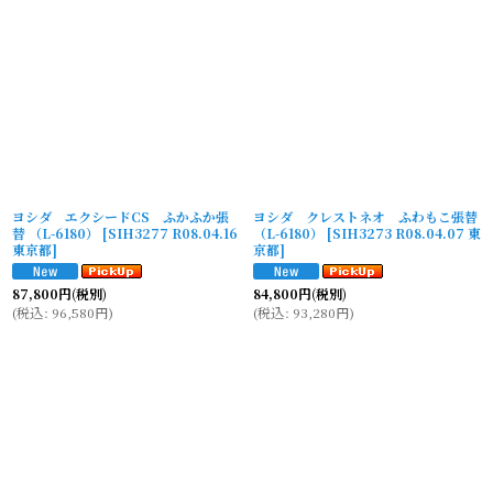
ヨシダ エクシードCS ふかふか張
ヨシダ クレストネオ ふわもこ張替
替 （L-6180）
[
SIH3277 R08.04.16
（L-6180）
[
SIH3273 R08.04.07 東
東京都
]
京都
]
87,800
円
(税別)
84,800
円
(税別)
(
税込
:
96,580
円
)
(
税込
:
93,280
円
)