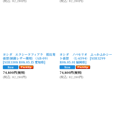
(
税込
:
82,280
円
)
(
税込
:
82,280
円
)
ヨシダ エクシードフィアラ 低反発
ヨシダ ノバセリオ ふっかふかシー
張替(制菌レザー使用) （AB-09）
ト張替 （L-6594）
[
SIH3299
[
SIH3308 R08.05.15 愛知県
]
R08.05.01 福岡県
]
74,800
円
(税別)
74,800
円
(税別)
(
税込
:
82,280
円
)
(
税込
:
82,280
円
)