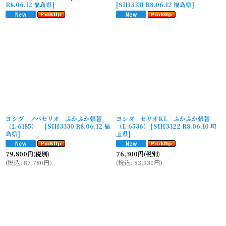
R8.06.12 福島県
]
[
SIH3331 R8.06.12 福島県
]
ヨシダ ノバセリオ ふかふか張替
ヨシダ セリオKL ふかふか張替
（L-6185）
[
SIH3330 R8.06.12 福
（L-6536）
[
SIH3322 R8.06.10 埼
島県
]
玉県
]
79,800
円
(税別)
76,300
円
(税別)
(
税込
:
87,780
円
)
(
税込
:
83,930
円
)