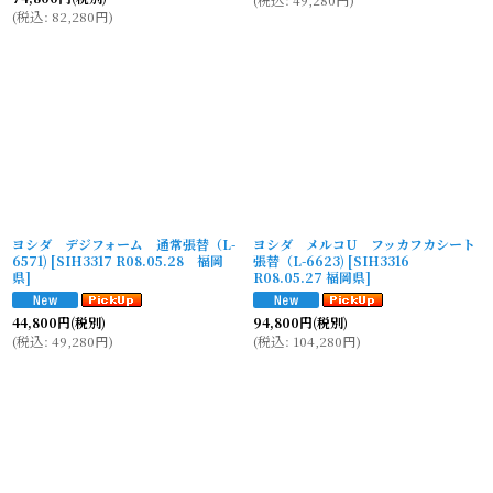
(
税込
:
82,280
円
)
ヨシダ デジフォーム 通常張替（L-
ヨシダ メルコU フッカフカシート
6571)
[
SIH3317 R08.05.28 福岡
張替（L-6623)
[
SIH3316
県
]
R08.05.27 福岡県
]
44,800
円
(税別)
94,800
円
(税別)
(
税込
:
49,280
円
)
(
税込
:
104,280
円
)