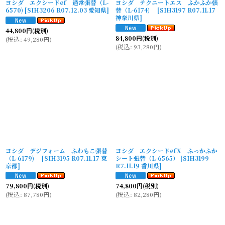
ヨシダ エクシードef 通常張替（L-
ヨシダ テクニートエス ふかふか張
6570)
[
SIH3206 R07.12.03 愛知県
]
替（L-6174)
[
SIH3197 R07.11.17
神奈川県
]
44,800
円
(税別)
84,800
円
(税別)
(
税込
:
49,280
円
)
(
税込
:
93,280
円
)
ヨシダ デジフォーム ふわもこ張替
ヨシダ エクシードefX ふっかふか
（L-6179)
[
SIH3195 R07.11.17 東
シート張替（L-6565）
[
SIH3199
京都
]
R7.11.19 香川県
]
79,800
円
(税別)
74,800
円
(税別)
(
税込
:
87,780
円
)
(
税込
:
82,280
円
)