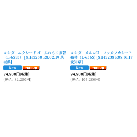
ヨシダ エクシードef ふわもこ張替
ヨシダ メルコU フッカフカシート
（L-6535）
[
SIH3250 R8.02.19 茨
張替（L-6565)
[
SIH3238 R08.01.17
城県
]
愛知県
]
74,800
円
(税別)
94,800
円
(税別)
(
税込
:
82,280
円
)
(
税込
:
104,280
円
)