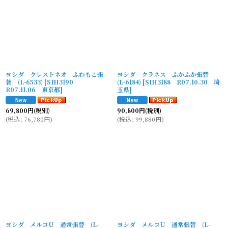
ヨシダ クレストネオ ふわもこ張
ヨシダ クラネス ふかふか張替
替 (L-6533)
[
SIH3190
(L-6184)
[
SIH3188 R07.10.30 埼
R07.11.06 東京都
]
玉県
]
69,800
円
(税別)
90,800
円
(税別)
(
税込
:
76,780
円
)
(
税込
:
99,880
円
)
ヨシダ メルコU 通常張替 (L-
ヨシダ メルコU 通常張替 (L-