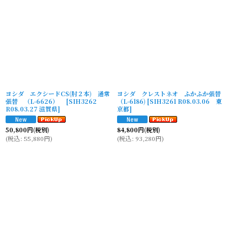
ヨシダ エクシードCS(肘２本) 通常
ヨシダ クレストネオ ふかふか張替
張替 （L-6626）
[
SIH3262
（L-6186)
[
SIH3261 R08.03.06 東
R08.03.27 滋賀県
]
京都
]
50,800
円
(税別)
84,800
円
(税別)
(
税込
:
55,880
円
)
(
税込
:
93,280
円
)