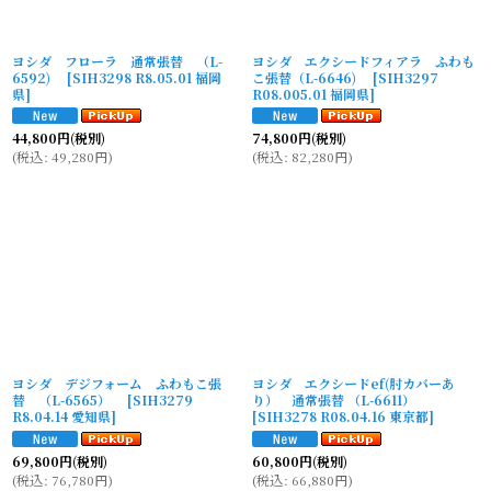
ヨシダ フローラ 通常張替 （L-
ヨシダ エクシードフィアラ ふわも
6592)
[
SIH3298 R8.05.01 福岡
こ張替（L-6646)
[
SIH3297
県
]
R08.005.01 福岡県
]
44,800
円
(税別)
74,800
円
(税別)
(
税込
:
49,280
円
)
(
税込
:
82,280
円
)
ヨシダ デジフォーム ふわもこ張
ヨシダ エクシードef(肘カバーあ
替 （L-6565）
[
SIH3279
り） 通常張替 （L-6611）
R8.04.14 愛知県
]
[
SIH3278 R08.04.16 東京都
]
69,800
円
(税別)
60,800
円
(税別)
(
税込
:
76,780
円
)
(
税込
:
66,880
円
)