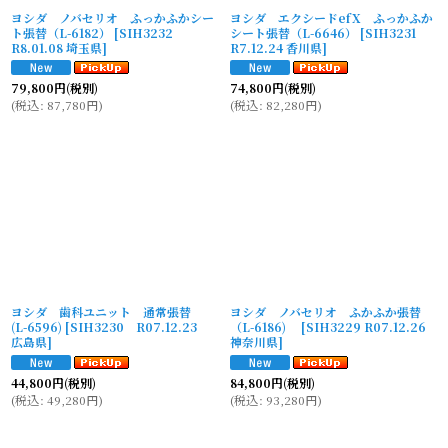
ヨシダ ノバセリオ ふっかふかシー
ヨシダ エクシードefX ふっかふか
ト張替（L-6182）
[
SIH3232
シート張替（L-6646）
[
SIH3231
R8.01.08 埼玉県
]
R7.12.24 香川県
]
79,800
円
(税別)
74,800
円
(税別)
(
税込
:
87,780
円
)
(
税込
:
82,280
円
)
ヨシダ 歯科ユニット 通常張替
ヨシダ ノバセリオ ふかふか張替
(L-6596)
[
SIH3230 R07.12.23
（L-6186)
[
SIH3229 R07.12.26
広島県
]
神奈川県
]
44,800
円
(税別)
84,800
円
(税別)
(
税込
:
49,280
円
)
(
税込
:
93,280
円
)