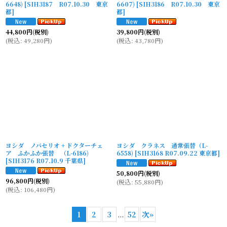
6648)
[
SIH3187 R07.10.30 東京
6607)
[
SIH3186 R07.10.30 東京
都
]
都
]
44,800
円
(税別)
39,800
円
(税別)
(
税込
:
49,280
円
)
(
税込
:
43,780
円
)
ヨシダ ノバセリオ + ドクターチェ
ヨシダ クラネス 通常張替（L-
ア ふかふか張替 （L-6186)
6558)
[
SIH3168 R07.09.22 東京都
]
[
SIH3176 R07.10.9 千葉県
]
50,800
円
(税別)
96,800
円
(税別)
(
税込
:
55,880
円
)
(
税込
:
106,480
円
)
1
2
3
...
52
次
»