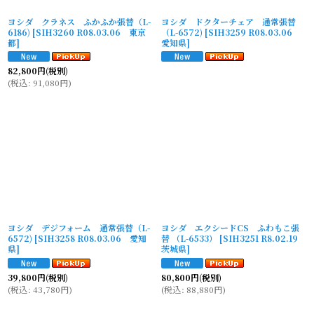
ヨシダ クラネス ふかふか張替（L-
ヨシダ ドクターチェア 通常張替
6186)
[
SIH3260 R08.03.06 東京
（L-6572)
[
SIH3259 R08.03.06
都
]
愛知県
]
82,800
円
(税別)
(
税込
:
91,080
円
)
ヨシダ デジフォーム 通常張替（L-
ヨシダ エクシードCS ふわもこ張
6572)
[
SIH3258 R08.03.06 愛知
替 （L-6533）
[
SIH3251 R8.02.19
県
]
茨城県
]
39,800
円
(税別)
80,800
円
(税別)
(
税込
:
43,780
円
)
(
税込
:
88,880
円
)