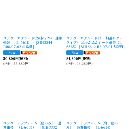
ヨシダ エクシードCS(肘２本) 通常
ヨシダ エクシードef (肘部レザー
張替 （L-6611）
[
SIH3344
タイプ) ふっかふかシート張替（L-
R08.07.03 広島県
]
6565）
[
SIH3342 R8.07.01 大阪府
]
50,800
円
(税別)
84,800
円
(税別)
(
税込
:
55,880
円
)
(
税込
:
93,280
円
)
ヨシダ デジフォーム（座のみ） 通
ヨシダ デジフォーム（背・座の
常張替 （L-6635）
[
SIH3332
み） 通常張替 （L-6614）