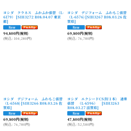
ヨシダ クラネス ふかふか張替 （L-
ヨシダ デジフォーム ふわもこ張替
6179）
[
SIH3272 R08.04.07 東京
（L-6576)
[
SIH3267 R08.03.26 佐
都
]
賀県
]
94,800
円
(税別)
69,800
円
(税別)
(
税込
:
104,280
円
)
(
税込
:
76,780
円
)
ヨシダ デジフォーム ふわもこ張替
ヨシダ エクシードCS(肘１本) 通常
（L-6568)
[
SIH3266 R08.03.26 佐
張替 （L-6596）
[
SIH3263
賀県
]
R08.03.27 滋賀県
]
69,800
円
(税別)
47,800
円
(税別)
(
税込
:
76,780
円
)
(
税込
:
52,580
円
)