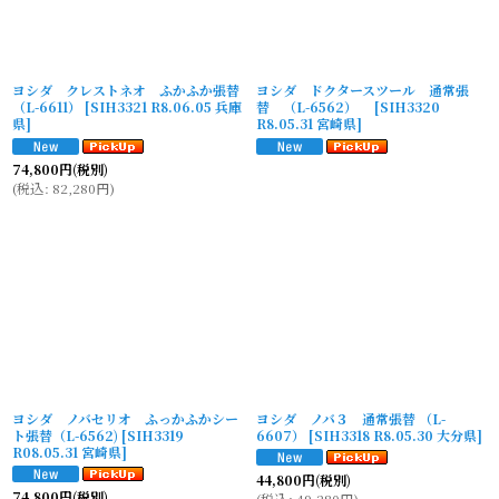
ヨシダ クレストネオ ふかふか張替
ヨシダ ドクタースツール 通常張
（L-6611）
[
SIH3321 R8.06.05 兵庫
替 （L-6562）
[
SIH3320
県
]
R8.05.31 宮崎県
]
74,800
円
(税別)
(
税込
:
82,280
円
)
ヨシダ ノバセリオ ふっかふかシー
ヨシダ ノバ３ 通常張替 （L-
ト張替（L-6562)
[
SIH3319
6607）
[
SIH3318 R8.05.30 大分県
]
R08.05.31 宮崎県
]
44,800
円
(税別)
74,800
円
(税別)
(
税込
:
49,280
円
)