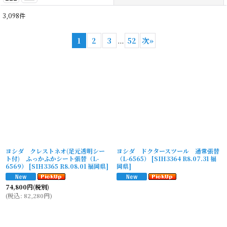
3,098
件
表示数
:
1
2
3
...
52
次
»
並び順
:
絞り込む
ヨシダ クレストネオ(足元透明シー
ヨシダ ドクタースツール 通常張替
ト付) ふっかふかシート張替（L-
（L-6565）
[
SIH3364 R8.07.31 福
6569）
[
SIH3365 R8.08.01 福岡県
]
岡県
]
74,800
円
(税別)
(
税込
:
82,280
円
)