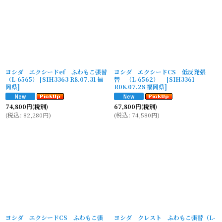
ヨシダ エクシードef ふわもこ張替
ヨシダ エクシードCS 低反発張
（L-6565）
[
SIH3363 R8.07.31 福
替 （L-6562）
[
SIH3361
岡県
]
R08.07.28 福岡県
]
74,800
円
(税別)
67,800
円
(税別)
(
税込
:
82,280
円
)
(
税込
:
74,580
円
)
ヨシダ エクシードCS ふわもこ張
ヨシダ クレスト ふわもこ張替（L-