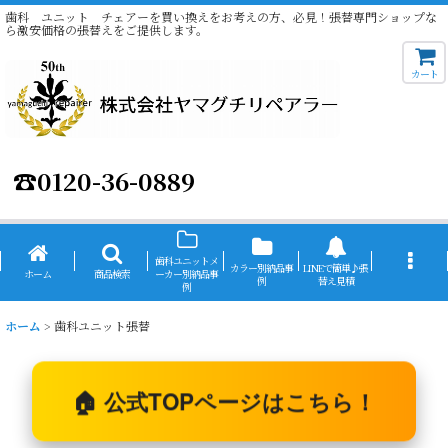
歯科 ユニット チェアーを買い換えをお考えの方、必見！張替専門ショップな
ら激安価格の張替えをご提供します。
カート
☎
0120-36-0889
歯科ユニットメ
カラー別納品事
LINEで簡単♪張
ホーム
商品検索
ーカー別納品事
例
替え見積
例
ホーム
>
歯科ユニット張替
🏠
公式TOPページはこちら！