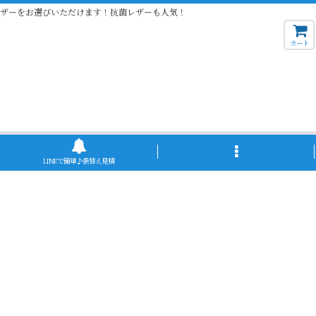
レザーをお選びいただけます！抗菌レザーも人気！
カート
LINEで簡単♪張替え見積