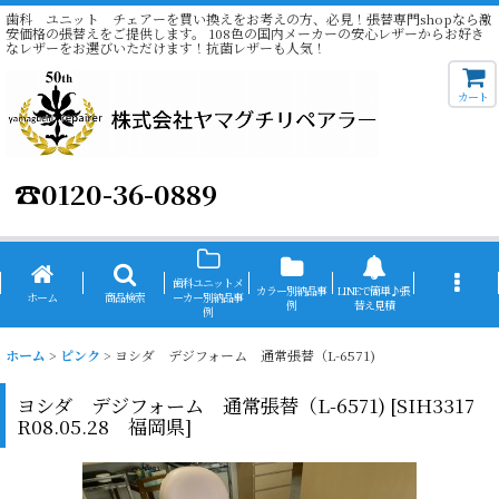
歯科 ユニット チェアーを買い換えをお考えの方、必見！張替専門shopなら激
安価格の張替えをご提供します。 108色の国内メーカーの安心レザーからお好き
なレザーをお選びいただけます！抗菌レザーも人気！
カート
☎
0120-36-0889
歯科ユニットメ
カラー別納品事
LINEで簡単♪張
ホーム
商品検索
ーカー別納品事
例
替え見積
例
ホーム
>
ピンク
>
ヨシダ デジフォーム 通常張替（L-6571)
ヨシダ デジフォーム 通常張替（L-6571)
[
SIH3317
R08.05.28 福岡県
]