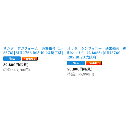
ヨシダ デジフォーム 通常張替（L-
オサダ シンフォニー 通常張替 透
8678)
[
SIH2763 R05.10.23 埼玉県
]
明シート付（L-8686)
[
SIH2760
R05.10.23 大阪府
]
39,800
円
(税別)
50,800
円
(税別)
(
税込
:
43,780
円
)
(
税込
:
55,880
円
)