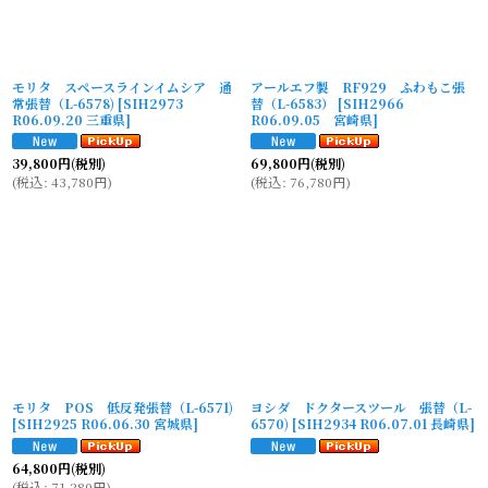
モリタ スペースラインイムシア 通
アールエフ製 RF929 ふわもこ張
常張替（L-6578)
[
SIH2973
替（L-6583）
[
SIH2966
R06.09.20 三重県
]
R06.09.05 宮崎県
]
39,800
円
(税別)
69,800
円
(税別)
(
税込
:
43,780
円
)
(
税込
:
76,780
円
)
モリタ POS 低反発張替（L-6571)
ヨシダ ドクタースツール 張替（L-
[
SIH2925 R06.06.30 宮城県
]
6570)
[
SIH2934 R06.07.01 長崎県
]
64,800
円
(税別)
(
税込
:
71,280
円
)