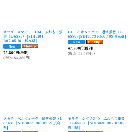
オサダ スマイリーGM ふわもこ張
GC イオムアクア 通常張替（L-
替（L-6583）
[
SIH3104
6589)
[
SIH3073 R6.03.05 東京都
]
R07.05.16 熊本県
]
47,800
円
(税別)
75,800
円
(税別)
(
税込
:
52,580
円
)
(
税込
:
83,380
円
)
タカラ ベルヴィータ 通常張替（L-
モリタ シグノG40 ふわもこ張替
6583）
[
SIH3033 R06.02.21 広島
（L-6589）
[
SIH3030 R07.01.09
県
]
香川県
]