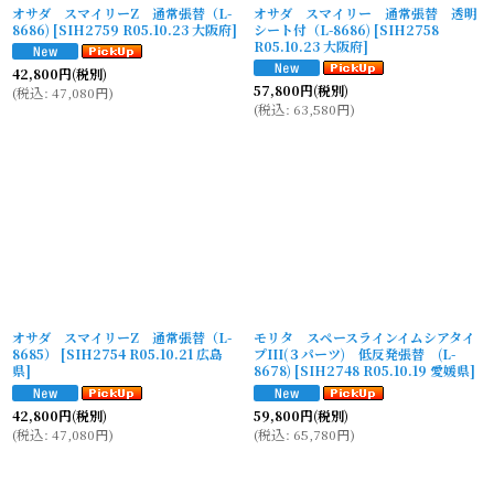
オサダ スマイリーZ 通常張替（L-
オサダ スマイリー 通常張替 透明
8686)
[
SIH2759 R05.10.23 大阪府
]
シート付（L-8686)
[
SIH2758
R05.10.23 大阪府
]
42,800
円
(税別)
57,800
円
(税別)
(
税込
:
47,080
円
)
(
税込
:
63,580
円
)
オサダ スマイリーZ 通常張替（L-
モリタ スペースラインイムシアタイ
8685）
[
SIH2754 R05.10.21 広島
プIII(３パーツ) 低反発張替 (L-
県
]
8678)
[
SIH2748 R05.10.19 愛媛県
]
42,800
円
(税別)
59,800
円
(税別)
(
税込
:
47,080
円
)
(
税込
:
65,780
円
)