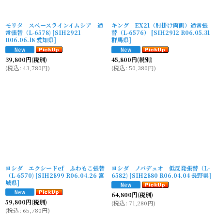
モリタ スペースラインイムシア 通
キング EX21（肘掛け両側）通常張
常張替（L-6578)
[
SIH2921
替（L-6576）
[
SIH2912 R06.05.31
R06.06.18 愛知県
]
群馬県
]
39,800
円
(税別)
45,800
円
(税別)
(
税込
:
43,780
円
)
(
税込
:
50,380
円
)
ヨシダ エクシードef ふわもこ張替
ヨシダ ノバデュオ 低反発張替（L-
（L-6570)
[
SIH2899 R06.04.26 宮
6582)
[
SIH2880 R06.04.04 長野県
]
城県
]
64,800
円
(税別)
59,800
円
(税別)
(
税込
:
71,280
円
)
(
税込
:
65,780
円
)