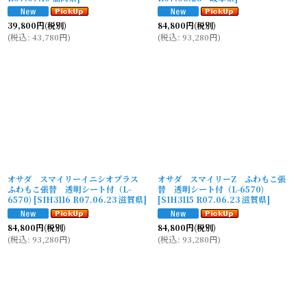
39,800
円
(税別)
84,800
円
(税別)
(
税込
:
43,780
円
)
(
税込
:
93,280
円
)
オサダ スマイリーイニシオプラス
オサダ スマイリーZ ふわもこ張
ふわもこ張替 透明シート付（L-
替 透明シート付（L-6570)
6570)
[
SIH3116 R07.06.23 滋賀県
]
[
SIH3115 R07.06.23 滋賀県
]
84,800
円
(税別)
84,800
円
(税別)
(
税込
:
93,280
円
)
(
税込
:
93,280
円
)