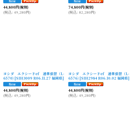
44,800
円
(税別)
74,800
円
(税別)
(
税込
:
49,280
円
)
(
税込
:
82,280
円
)
ヨシダ エクシードef 通常張替（L-
ヨシダ エクシードef 通常張替（L-
6570)
[
SIH3009 R06.11.27 福岡県
]
6576)
[
SIH2984 R06.10.02 福岡県
]
44,800
円
(税別)
44,800
円
(税別)
(
税込
:
49,280
円
)
(
税込
:
49,280
円
)