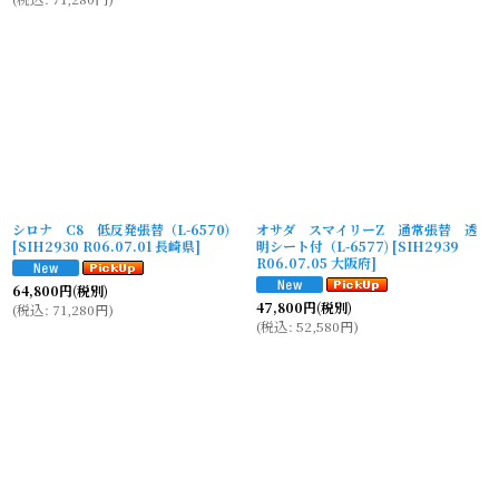
シロナ C8 低反発張替（L-6570)
オサダ スマイリーZ 通常張替 透
[
SIH2930 R06.07.01 長崎県
]
明シート付（L-6577)
[
SIH2939
R06.07.05 大阪府
]
64,800
円
(税別)
47,800
円
(税別)
(
税込
:
71,280
円
)
(
税込
:
52,580
円
)