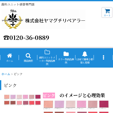
歯科ユニット張替専門店
カート
☎
0120-36-0889
歯科ユニットメ
カラー別納品事
LINEで簡単♪張
ホーム
商品検索
ーカー別納品事
例
替え見積
例
ホーム
>
ピンク
ピンク
のイメージと心理効果
ピンク