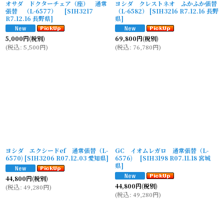
オサダ ドクターチェア（座） 通常
ヨシダ クレストネオ ふかふか張替
張替 （L-6577）
[
SIH3217
（L-6582）
[
SIH3216 R7.12.16 長野
R7.12.16 長野県
]
県
]
5,000
円
(税別)
69,800
円
(税別)
(
税込
:
5,500
円
)
(
税込
:
76,780
円
)
ヨシダ エクシードef 通常張替（L-
GC イオムレガロ 通常張替（L-
6570)
[
SIH3206 R07.12.03 愛知県
]
6576)
[
SIH3198 R07.11.18 宮城
県
]
44,800
円
(税別)
44,800
円
(税別)
(
税込
:
49,280
円
)
(
税込
:
49,280
円
)