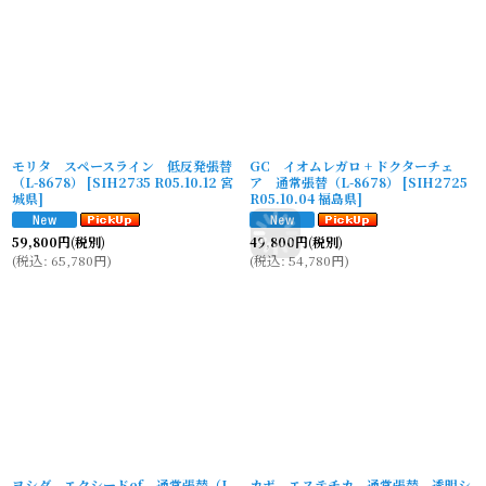
モリタ スペースライン 低反発張替
GC イオムレガロ + ドクターチェ
（L-8678）
[
SIH2735 R05.10.12 宮
ア 通常張替（L-8678）
[
SIH2725
城県
]
R05.10.04 福島県
]
59,800
円
(税別)
49,800
円
(税別)
(
税込
:
65,780
円
)
(
税込
:
54,780
円
)
ヨシダ エクシードef 通常張替（L-
カボ エステチカ 通常張替 透明シ