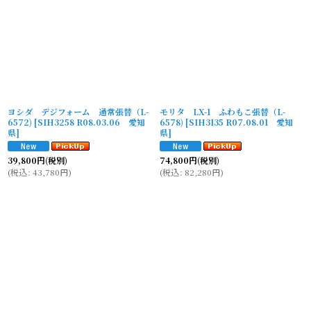
ヨシダ デジフォーム 通常張替（L-
モリタ LX-1 ふわもこ張替（L-
6572)
[
SIH3258 R08.03.06 愛知
6578)
[
SIH3135 R07.08.01 愛知
県
]
県
]
39,800
円
(税別)
74,800
円
(税別)
(
税込
:
43,780
円
)
(
税込
:
82,280
円
)