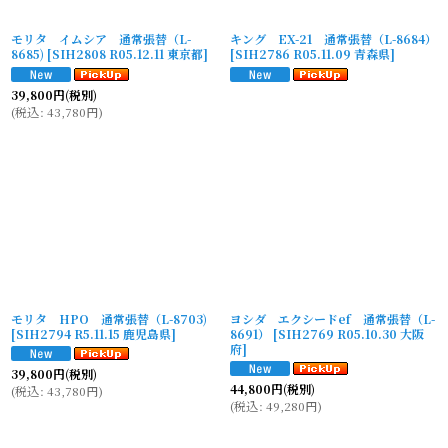
モリタ イムシア 通常張替（L-
キング EX-21 通常張替（L-8684）
8685)
[
SIH2808 R05.12.11 東京都
]
[
SIH2786 R05.11.09 青森県
]
39,800
円
(税別)
(
税込
:
43,780
円
)
モリタ HPO 通常張替（L-8703)
ヨシダ エクシードef 通常張替（L-
[
SIH2794 R5.11.15 鹿児島県
]
8691）
[
SIH2769 R05.10.30 大阪
府
]
39,800
円
(税別)
44,800
円
(税別)
(
税込
:
43,780
円
)
(
税込
:
49,280
円
)