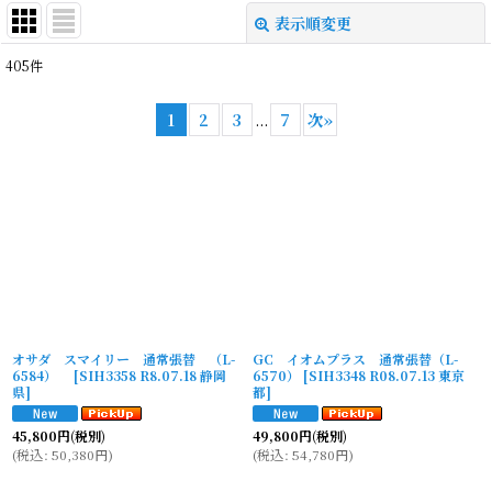
表示順変更
閉じる
405
件
表示数
:
1
2
3
...
7
次
»
並び順
:
絞り込む
オサダ スマイリー 通常張替 （L-
GC イオムプラス 通常張替（L-
6584）
[
SIH3358 R8.07.18 静岡
6570）
[
SIH3348 R08.07.13 東京
県
]
都
]
45,800
円
(税別)
49,800
円
(税別)
(
税込
:
50,380
円
)
(
税込
:
54,780
円
)