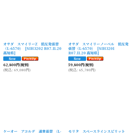
オサダ スマイリーZ 低反発張替
オサダ スマイリーノーベル 低反発
（L-6570)
[
SIH3202 R07.11.20
張替（L-6570)
[
SIH3201
高知県
]
R07.11.20 高知県
]
62,800
円
(税別)
59,800
円
(税別)
(
税込
:
69,080
円
)
(
税込
:
65,780
円
)
ケーオー アコルデ 通常張替 (L-
モリタ スペースラインスピリット