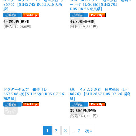
8676）
[
SIH2742 R05.10.16 大阪
ート付（L-8686)
[
SIH2705
府
]
R05.08.28 奈良県
]
44,800
円
(税別)
44,800
円
(税別)
(
税込
:
49,280
円
)
(
税込
:
49,280
円
)
ドクターチェア 張替（L-
GC イオムレガロ 通常張替（L-
8676.8649)
[
SIH2690 R05.07.26
8676）
[
SIH2687 R05.07.26 福島
福島県
]
県
]
39,800
円
(税別)
(
税込
:
43,780
円
)
1
2
3
...
7
次
»