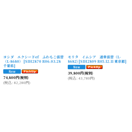
ヨシダ エクシードef ふわもこ張替
モリタ イムシア 通常張替（L-
（L-8680）
[
SIH2870 R06.03.28
8682)
[
SIH2809 R05.12.11 東亰都
]
千葉県
]
39,800
円
(税別)
74,800
円
(税別)
(
税込
:
43,780
円
)
(
税込
:
82,280
円
)