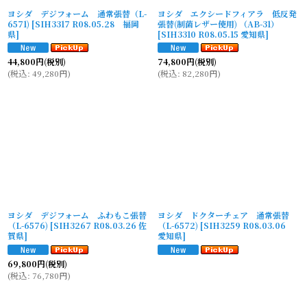
ヨシダ デジフォーム 通常張替（L-
ヨシダ エクシードフィアラ 低反発
6571)
[
SIH3317 R08.05.28 福岡
張替(制菌レザー使用) （AB-31）
県
]
[
SIH3310 R08.05.15 愛知県
]
44,800
円
(税別)
74,800
円
(税別)
(
税込
:
49,280
円
)
(
税込
:
82,280
円
)
ヨシダ デジフォーム ふわもこ張替
ヨシダ ドクターチェア 通常張替
（L-6576)
[
SIH3267 R08.03.26 佐
（L-6572)
[
SIH3259 R08.03.06
賀県
]
愛知県
]
69,800
円
(税別)
(
税込
:
76,780
円
)