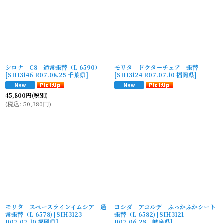
シロナ C8 通常張替（L-6590）
モリタ ドクターチェア 張替
[
SIH3146 R07.08.25 千葉県
]
[
SIH3124 R07.07.10 福岡県
]
45,800
円
(税別)
(
税込
:
50,380
円
)
モリタ スペースラインイムシア 通
ヨシダ アコルデ ふっかふかシート
常張替（L-6578)
[
SIH3123
張替（L-6582)
[
SIH3121
R07.07.10 福岡県
]
R07.06.28 岐阜県
]