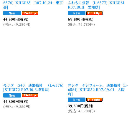
6570)
[
SIH3185 R07.10.24 東京
ふわもこ張替 (L-6577)
[
SIH3181
都
]
R07.10.11 愛知県
]
44,800
円
(税別)
69,800
円
(税別)
(
税込
:
49,280
円
)
(
税込
:
76,780
円
)
モリタ G40 通常張替 （L-6576)
ヨシダ デジフォーム 通常張替（L-
[
SIH3172 R07.10.3 埼玉県
]
6584)
[
SIH3152 R07.09.01 大阪
府
]
44,800
円
(税別)
39,800
円
(税別)
(
税込
:
49,280
円
)
(
税込
:
43,780
円
)