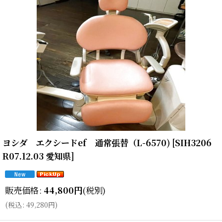
ヨシダ エクシードef 通常張替（L-6570)
[
SIH3206
R07.12.03 愛知県
]
販売価格
:
44,800
円
(税別)
(
税込
:
49,280
円
)