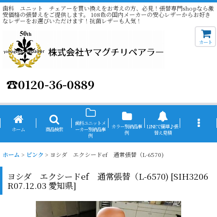
歯科 ユニット チェアーを買い換えをお考えの方、必見！張替専門shopなら激
安価格の張替えをご提供します。 108色の国内メーカーの安心レザーからお好き
なレザーをお選びいただけます！抗菌レザーも人気！
カート
☎
0120-36-0889
歯科ユニットメ
カラー別納品事
LINEで簡単♪張
ホーム
商品検索
ーカー別納品事
例
替え見積
例
ホーム
>
ピンク
>
ヨシダ エクシードef 通常張替（L-6570)
ヨシダ エクシードef 通常張替（L-6570)
[
SIH3206
R07.12.03 愛知県
]