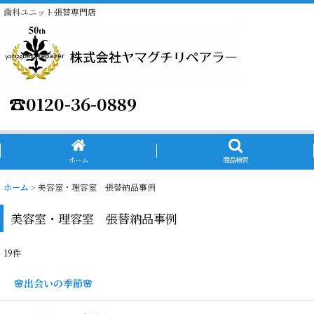
歯科ユニット張替専門店
☎
0120-36-0889
ホーム
商品検索
ホーム
>
美容室・理容室 張替納品事例
美容室・理容室 張替納品事例
19
件
🌸出会いの季節🌸