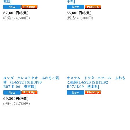
城県
]
手県
]
67,800
円
(税別)
55,800
円
(税別)
(
税込
:
74,580
円
)
(
税込
:
61,380
円
)
ヨシダ クレストネオ ふわもこ張
オステム ドクタースツール ふわも
替 (L-6533)
[
SIH3190
こ張替(L-6531)
[
SIH3192
R07.11.06 東京都
]
R07.11.09 熊本県
]
69,800
円
(税別)
(
税込
:
76,780
円
)