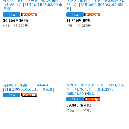
モリタ トレファート 低反発張替
タカラ 歯科ユニット 通常張替（L-
（L-8642）
[
SIH2611 R05.03.20 山
8642）
[
SIH2600 R05.03 .02 岡山
梨県
]
県
]
59,800
円
(税別)
44,800
円
(税別)
(
税込
:
65,780
円
)
(
税込
:
49,280
円
)
待合椅子 張替 （L-8646）
タカラ コンポグレース ふわもこ張
[
SIH2598 R05.02.16 東京都
]
替 （L-8642）
[
SIH2579
R05.01.20 福岡県
]
69,800
円
(税別)
(
税込
:
76,780
円
)