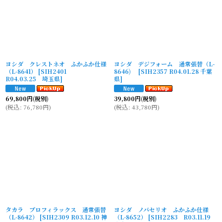
ヨシダ クレストネオ ふかふか仕様
ヨシダ デジフォーム 通常張替（L-
（L-8641）
[
SIH2401
8646)
[
SIH2357 R04.01.28 千葉
R04.03.25 埼玉県
]
県
]
69,800
円
(税別)
39,800
円
(税別)
(
税込
:
76,780
円
)
(
税込
:
43,780
円
)
タカラ プロフィラックス 通常張替
ヨシダ ノバセリオ ふかふか仕様
（L-8642）
[
SIH2309 R03.12.10 神
（L-8652）
[
SIH2283 R03.11.19