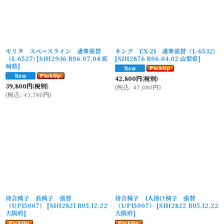
モリタ スペースライン 通常張替
キング EX-21 通常張替（L-6532)
（L-6527)
[
SIH2936 R06.07.04 宮
[
SIH2876 R06.04.02 山梨県
]
城県
]
42,800
円
(税別)
39,800
円
(税別)
(
税込
:
47,080
円
)
(
税込
:
43,780
円
)
待合椅子 長椅子 張替
待合椅子 1人掛け椅子 張替
（UP15007）
[
SIH2821 R05.12.22
（UP15007）
[
SIH2822 R05.12.22
大阪府
]
大阪府
]