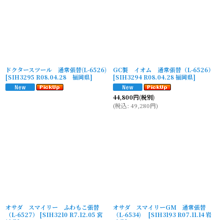
ドクタースツール 通常張替(L-6526)
GC製 イオム 通常張替（L-6526）
[
SIH3295 R08.04.28 福岡県
]
[
SIH3294 R08.04.28 福岡県
]
44,800
円
(税別)
(
税込
:
49,280
円
)
オサダ スマイリー ふわもこ張替
オサダ スマイリーGM 通常張替
（L-6527）
[
SIH3210 R7.12.05 宮
（L-6534)
[
SIH3193 R07.11.14 岩