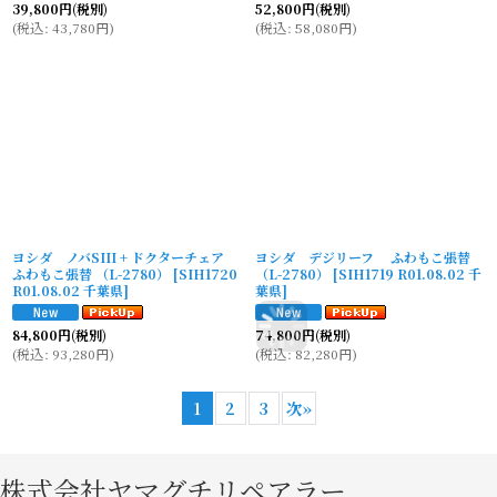
39,800
円
(税別)
52,800
円
(税別)
(
税込
:
43,780
円
)
(
税込
:
58,080
円
)
ヨシダ ノバSIII + ドクターチェア
ヨシダ デジリーフ ふわもこ張替
ふわもこ張替 （L-2780）
[
SIH1720
（L-2780）
[
SIH1719 R01.08.02 千
R01.08.02 千葉県
]
葉県
]
84,800
円
(税別)
74,800
円
(税別)
(
税込
:
93,280
円
)
(
税込
:
82,280
円
)
1
2
3
次
»
株式会社ヤマグチリペアラー