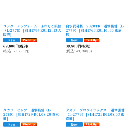
ヨシダ デジフォーム ふわもこ張替
白水貿易製 S320TR 通常張替（L-
（L-2778）
[
SIH1794 R01.12 .13 大
2779）
[
SIH1763 R01.10 .30 東京
阪府
]
都
]
69,800
円
(税別)
39,800
円
(税別)
(
税込
:
76,780
円
)
(
税込
:
43,780
円
)
タカラ セレブ 通常張替（L-
タカラ プロフィラックス 通常張替
2780）
[
SIH1729 R01.08.20 東京
（L-2779）
[
SIH1721 R01.08.03 東
都
]
京都
]