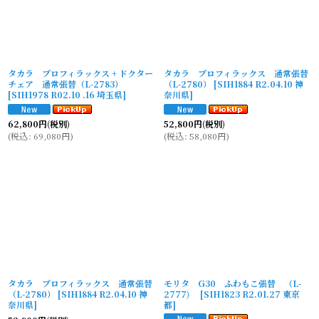
タカラ プロフィラックス + ドクター
タカラ プロフィラックス 通常張替
チェア 通常張替（L-2783）
（L-2780）
[
SIH1884 R2.04.10 神
[
SIH1978 R02.10 .16 埼玉県
]
奈川県
]
62,800
円
(税別)
52,800
円
(税別)
(
税込
:
69,080
円
)
(
税込
:
58,080
円
)
タカラ プロフィラックス 通常張替
モリタ G30 ふわもこ張替 （L-
（L-2780）
[
SIH1884 R2.04.10 神
2777)
[
SIH1823 R2.01.27 東京
奈川県
]
都
]