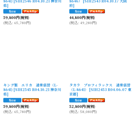
8641)
[
SIH2546 R04.10.21 神奈川
8646）
[
SIH2543 R04.10.17 大阪
県
]
府
]
59,800
円
(税別)
44,800
円
(税別)
(
税込
:
65,780
円
)
(
税込
:
49,280
円
)
キング製 エリカ 通常張替（L-
タカラ プロフィラックス 通常張替
8641)
[
SIH2545 R04.10.21 神奈川
（L-8641）
[
SIH2453 R04.06.07 東
県
]
京都
]
59,800
円
(税別)
52,800
円
(税別)
(
税込
:
65,780
円
)
(
税込
:
58,080
円
)