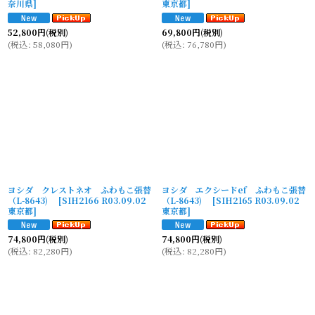
奈川県
]
東京都
]
52,800
円
(税別)
69,800
円
(税別)
(
税込
:
58,080
円
)
(
税込
:
76,780
円
)
ヨシダ クレストネオ ふわもこ張替
ヨシダ エクシードef ふわもこ張替
（L-8643)
[
SIH2166 R03.09.02
（L-8643)
[
SIH2165 R03.09.02
東京都
]
東京都
]
74,800
円
(税別)
74,800
円
(税別)
(
税込
:
82,280
円
)
(
税込
:
82,280
円
)