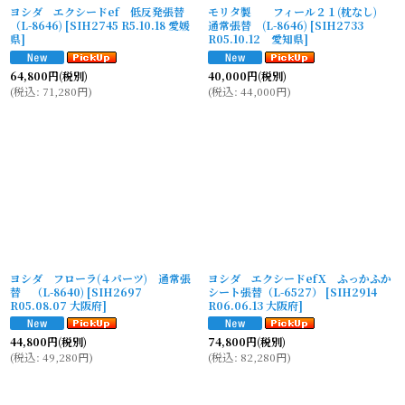
ヨシダ エクシードef 低反発張替
モリタ製 フィール２１(枕なし)
（L-8646)
[
SIH2745 R5.10.18 愛媛
通常張替 (L-8646)
[
SIH2733
県
]
R05.10.12 愛知県
]
64,800
円
(税別)
40,000
円
(税別)
(
税込
:
71,280
円
)
(
税込
:
44,000
円
)
ヨシダ フローラ(４パーツ) 通常張
ヨシダ エクシードefX ふっかふか
替 （L-8640)
[
SIH2697
シート張替（L-6527）
[
SIH2914
R05.08.07 大阪府
]
R06.06.13 大阪府
]
44,800
円
(税別)
74,800
円
(税別)
(
税込
:
49,280
円
)
(
税込
:
82,280
円
)