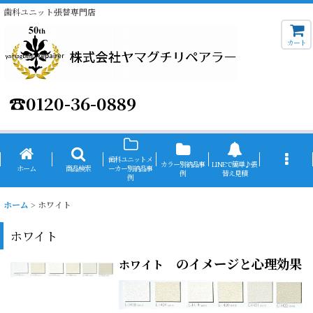
歯科ユニット張替専門店
カート
☎
0120-36-0889
歯科ユニットメ
カラー別納品事
LINEで簡単♪張
ホーム
商品検索
ーカー別納品事
例
替え見積
例
ホーム
>
ホワイト
ホワイト
のイメージと心理効果
ホワイト