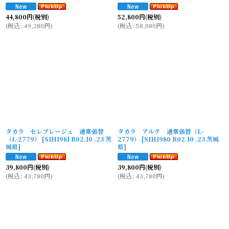
44,800
円
(税別)
52,800
円
(税別)
(
税込
:
49,280
円
)
(
税込
:
58,080
円
)
タカラ セレブレージュ 通常張替
タカラ アルテ 通常張替（L-
（L-2779）
[
SIH1981 R02.10 .23 茨
2779）
[
SIH1980 R02.10 .23 茨城
城県
]
県
]
39,800
円
(税別)
39,800
円
(税別)
(
税込
:
43,780
円
)
(
税込
:
43,780
円
)