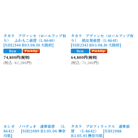
タカラ アヴァンセ（ロールアップ有
タカラ アヴァンセ（ロールアップ有
り） ふわもこ張替（L-8640）
り） 低反発張替（L-8641）
[
SIH2144 R03.08.10 大阪府
]
[
SIH2143 R03.08.10 大阪府
]
74,800
円
(税別)
64,800
円
(税別)
(
税込
:
82,280
円
)
(
税込
:
71,280
円
)
ヨシダ ノバデュオ 通常張替 （L-
タカラ プロフィラックス 通常張
8642）
[
SIH2089 R3.05.06 神奈
替 （L-8642）
[
SIH2088
川県
]
R3.05.01 神奈川県
]