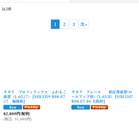
163
件
表示数
:
1
2
3
次
»
並び順
:
絞り込む
タカラ プロフィラックス ふわもこ
タカラ クレール 低反発張替(ロ
張替（L-6527）
[
SIH3359 R08.07.
ールアップ有)（L-6531）
[
SIH3347
27 福岡県
]
R08.07.06 大阪府
]
82,800
円
(税別)
(
税込
:
91,080
円
)