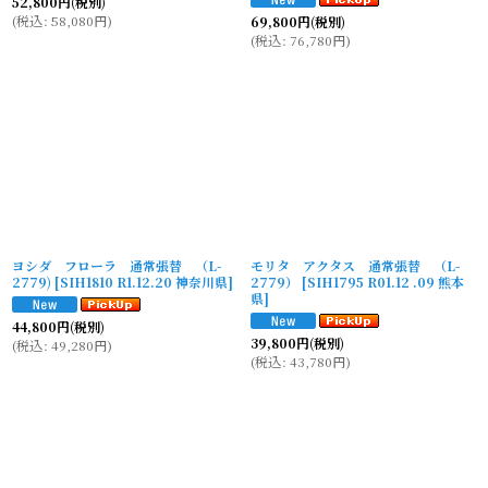
52,800
円
(税別)
(
税込
:
58,080
円
)
69,800
円
(税別)
(
税込
:
76,780
円
)
ヨシダ フローラ 通常張替 （L-
モリタ アクタス 通常張替 （L-
2779)
[
SIH1810 R1.12.20 神奈川県
]
2779）
[
SIH1795 R01.12 .09 熊本
県
]
44,800
円
(税別)
39,800
円
(税別)
(
税込
:
49,280
円
)
(
税込
:
43,780
円
)