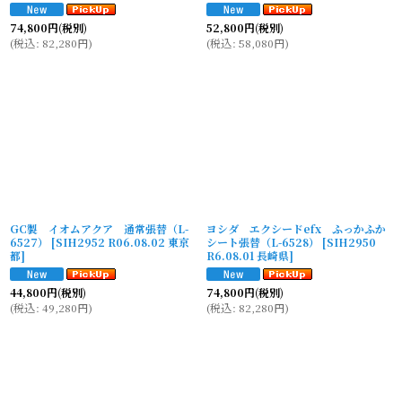
74,800
円
(税別)
52,800
円
(税別)
(
税込
:
82,280
円
)
(
税込
:
58,080
円
)
GC製 イオムアクア 通常張替（L-
ヨシダ エクシードefx ふっかふか
6527）
[
SIH2952 R06.08.02 東京
シート張替（L-6528）
[
SIH2950
都
]
R6.08.01 長崎県
]
44,800
円
(税別)
74,800
円
(税別)
(
税込
:
49,280
円
)
(
税込
:
82,280
円
)