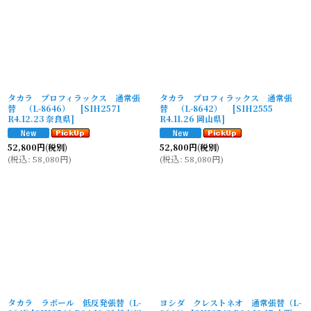
タカラ プロフィラックス 通常張
タカラ プロフィラックス 通常張
替 （L-8646）
[
SIH2571
替 （L-8642）
[
SIH2555
R4.12.23 奈良県
]
R4.11.26 岡山県
]
52,800
円
(税別)
52,800
円
(税別)
(
税込
:
58,080
円
)
(
税込
:
58,080
円
)
タカラ ラポール 低反発張替（L-
ヨシダ クレストネオ 通常張替（L-