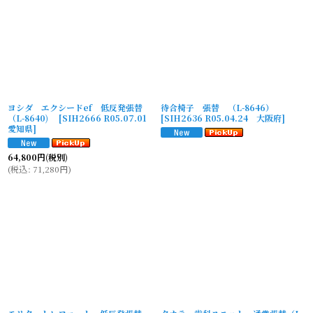
ヨシダ エクシードef 低反発張替
待合椅子 張替 （L-8646）
（L-8640)
[
SIH2666 R05.07.01
[
SIH2636 R05.04.24 大阪府
]
愛知県
]
64,800
円
(税別)
(
税込
:
71,280
円
)