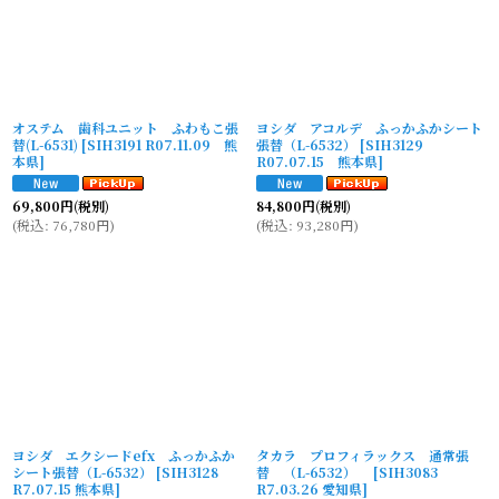
オステム 歯科ユニット ふわもこ張
ヨシダ アコルデ ふっかふかシート
替(L-6531)
[
SIH3191 R07.11.09 熊
張替（L-6532）
[
SIH3129
本県
]
R07.07.15 熊本県
]
69,800
円
(税別)
84,800
円
(税別)
(
税込
:
76,780
円
)
(
税込
:
93,280
円
)
ヨシダ エクシードefx ふっかふか
タカラ プロフィラックス 通常張
シート張替（L-6532）
[
SIH3128
替 （L-6532）
[
SIH3083
R7.07.15 熊本県
]
R7.03.26 愛知県
]