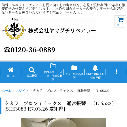
歯科 ユニット チェアーを買い換えをお考えの方、必見！張替専門shopなら激
安価格の張替えをご提供します。 108色の国内メーカーの安心レザーからお好き
なレザーをお選びいただけます！抗菌レザーも人気！
カート
☎
0120-36-0889
歯科ユニットメ
カラー別納品事
LINEで簡単♪張
ホーム
商品検索
ーカー別納品事
例
替え見積
例
ホーム
>
ホワイト
>
タカラ プロフィラックス 通常張替 （L-6532）
タカラ プロフィラックス 通常張替 （L-6532）
[
SIH3083 R7.03.26 愛知県
]