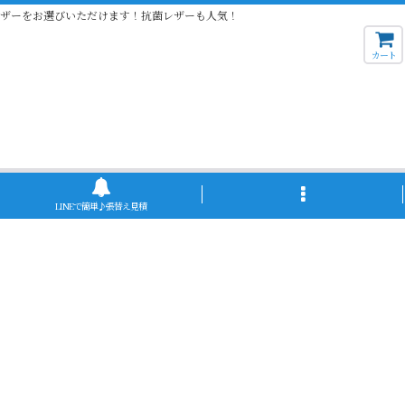
レザーをお選びいただけます！抗菌レザーも人気！
カート
LINEで簡単♪張替え見積