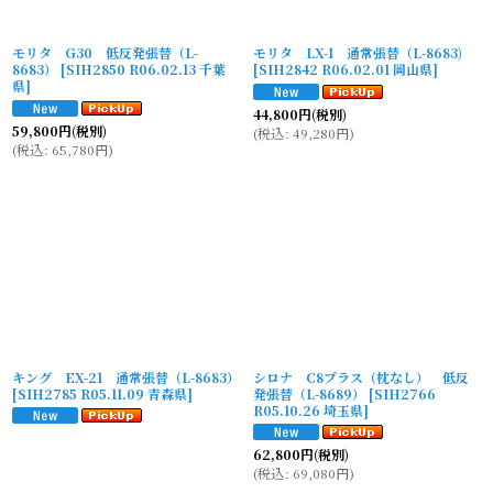
モリタ G30 低反発張替（L-
モリタ LX-1 通常張替（L-8683)
8683）
[
SIH2850 R06.02.13 千葉
[
SIH2842 R06.02.01 岡山県
]
県
]
44,800
円
(税別)
59,800
円
(税別)
(
税込
:
49,280
円
)
(
税込
:
65,780
円
)
キング EX-21 通常張替（L-8683）
シロナ C8プラス（枕なし） 低反
[
SIH2785 R05.11.09 青森県
]
発張替（L-8689）
[
SIH2766
R05.10.26 埼玉県
]
62,800
円
(税別)
(
税込
:
69,080
円
)