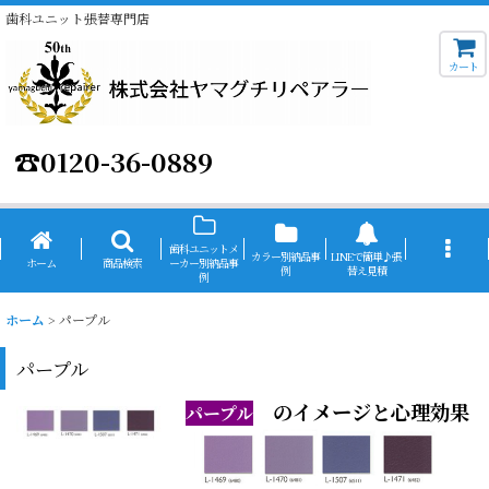
歯科ユニット張替専門店
カート
☎
0120-36-0889
歯科ユニットメ
カラー別納品事
LINEで簡単♪張
ホーム
商品検索
ーカー別納品事
例
替え見積
例
ホーム
>
パープル
パープル
のイメージと心理効果
パープル