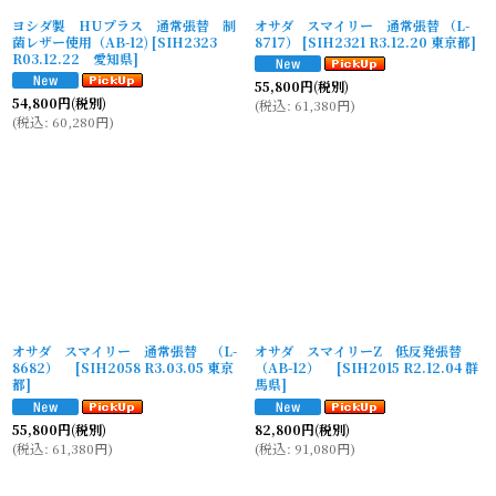
ヨシダ製 HUプラス 通常張替 制
オサダ スマイリー 通常張替 （L-
菌レザー使用（AB-12)
[
SIH2323
8717）
[
SIH2321 R3.12.20 東京都
]
R03.12.22 愛知県
]
55,800
円
(税別)
54,800
円
(税別)
(
税込
:
61,380
円
)
(
税込
:
60,280
円
)
オサダ スマイリー 通常張替 （L-
オサダ スマイリーZ 低反発張替
8682）
[
SIH2058 R3.03.05 東京
（AB-12）
[
SIH2015 R2.12.04 群
都
]
馬県
]
55,800
円
(税別)
82,800
円
(税別)
(
税込
:
61,380
円
)
(
税込
:
91,080
円
)