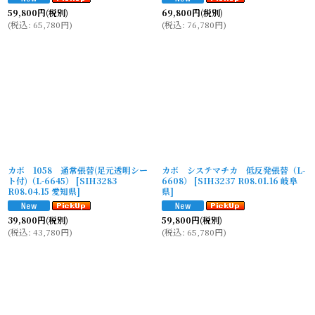
59,800
円
(税別)
69,800
円
(税別)
(
税込
:
65,780
円
)
(
税込
:
76,780
円
)
カボ 1058 通常張替(足元透明シー
カボ システマチカ 低反発張替（L-
ト付)（L-6645）
[
SIH3283
6608）
[
SIH3237 R08.01.16 岐阜
R08.04.15 愛知県
]
県
]
39,800
円
(税別)
59,800
円
(税別)
(
税込
:
43,780
円
)
(
税込
:
65,780
円
)