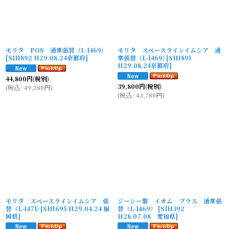
モリタ POS 通常張替（L-1469)
モリタ スペースラインイムシア 通
[
SIH892 H29.08.24京都府
]
常張替（L-1469)
[
SIH891
H29.08.24京都府
]
44,800
円
(税別)
39,800
円
(税別)
(
税込
:
49,280
円
)
(
税込
:
43,780
円
)
モリタ スペースラインイムシア 張
ジーシー製 イオム プラス 通常張
替（L-1471)
[
SIH695 H29.04.24 福
替（L-1469）
[
SIH392
岡県
]
H28.07.08 愛知県
]