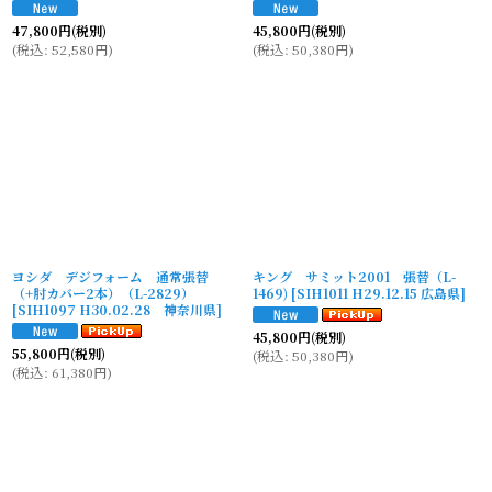
47,800
円
(税別)
45,800
円
(税別)
(
税込
:
52,580
円
)
(
税込
:
50,380
円
)
ヨシダ デジフォーム 通常張替
キング サミット2001 張替（L-
（+肘カバー2本）（L-2829）
1469)
[
SIH1011 H29.12.15 広島県
]
[
SIH1097 H30.02.28 神奈川県
]
45,800
円
(税別)
55,800
円
(税別)
(
税込
:
50,380
円
)
(
税込
:
61,380
円
)