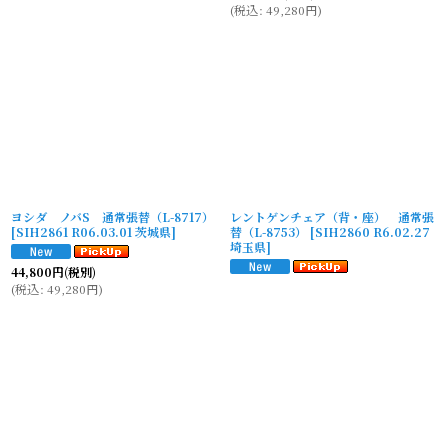
(
税込
:
49,280
円
)
ヨシダ ノバS 通常張替（L-8717）
レントゲンチェア（背・座） 通常張
[
SIH2861 R06.03.01 茨城県
]
替（L-8753）
[
SIH2860 R6.02.27
埼玉県
]
44,800
円
(税別)
(
税込
:
49,280
円
)