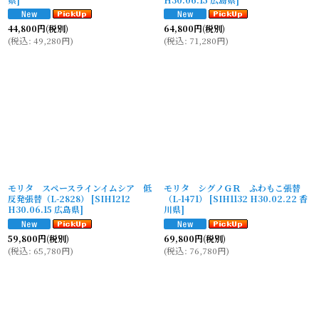
44,800
円
(税別)
64,800
円
(税別)
(
税込
:
49,280
円
)
(
税込
:
71,280
円
)
モリタ スペースラインイムシア 低
モリタ シグノＧＲ ふわもこ張替
反発張替（L-2828）
[
SIH1212
（L-1471）
[
SIH1132 H30.02.22 香
H30.06.15 広島県
]
川県
]
59,800
円
(税別)
69,800
円
(税別)
(
税込
:
65,780
円
)
(
税込
:
76,780
円
)