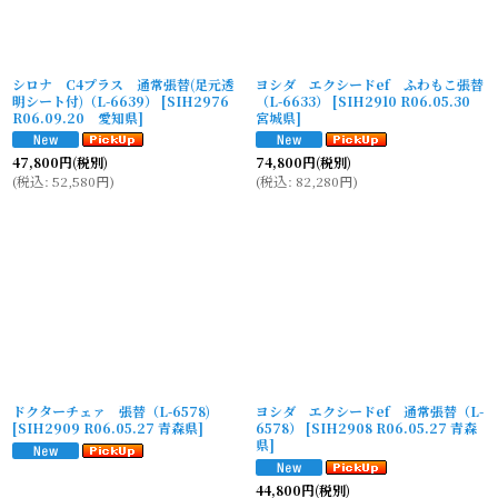
シロナ C4プラス 通常張替(足元透
ヨシダ エクシードef ふわもこ張替
明シート付)（L-6639）
[
SIH2976
（L-6633）
[
SIH2910 R06.05.30
R06.09.20 愛知県
]
宮城県
]
47,800
円
(税別)
74,800
円
(税別)
(
税込
:
52,580
円
)
(
税込
:
82,280
円
)
ドクターチェァ 張替（L-6578)
ヨシダ エクシードef 通常張替（L-
[
SIH2909 R06.05.27 青森県
]
6578）
[
SIH2908 R06.05.27 青森
県
]
44,800
円
(税別)