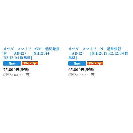
オサダ スマイリーGM 低反発張
オサダ スマイリーN 通常張替
替 （AB-12）
[
SIH2014
（AB-12）
[
SIH2013 R2.12.04 群
R2.12.04 群馬県
]
馬県
]
75,800
円
(税別)
65,800
円
(税別)
(
税込
:
83,380
円
)
(
税込
:
72,380
円
)