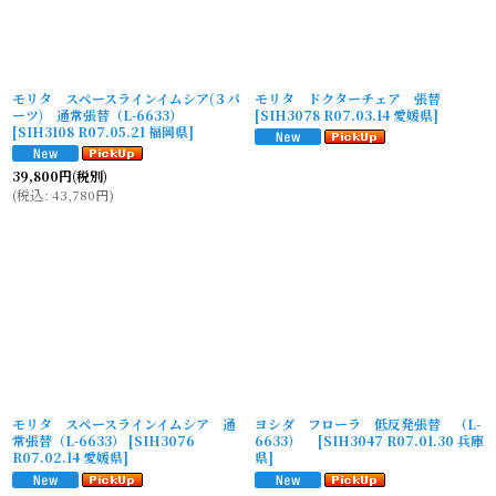
モリタ スペースラインイムシア(３パ
モリタ ドクターチェア 張替
ーツ) 通常張替（L-6633）
[
SIH3078 R07.03.14 愛媛県
]
[
SIH3108 R07.05.21 福岡県
]
39,800
円
(税別)
(
税込
:
43,780
円
)
モリタ スペースラインイムシア 通
ヨシダ フローラ 低反発張替 （L-
常張替（L-6633）
[
SIH3076
6633）
[
SIH3047 R07.01.30 兵庫
R07.02.14 愛媛県
]
県
]