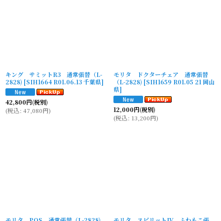
キング サミットR3 通常張替（L-
モリタ ドクターチェア 通常張替
2828)
[
SIH1664 R01.06.13 千葉県
]
（L-2828)
[
SIH1659 R01.05 21 岡山
県
]
42,800
円
(税別)
12,000
円
(税別)
(
税込
:
47,080
円
)
(
税込
:
13,200
円
)
モリタ POS 通常張替（L-2828)
モリタ スピリットIV ふわもこ張