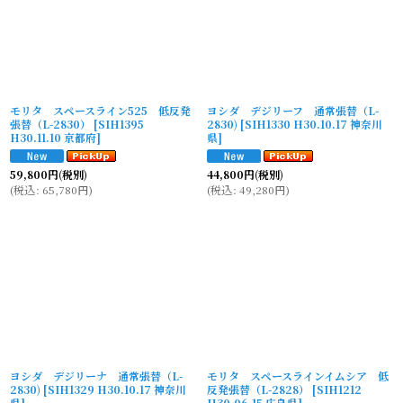
モリタ スペースライン525 低反発
ヨシダ デジリーフ 通常張替（L-
張替（L-2830）
[
SIH1395
2830)
[
SIH1330 H30.10.17 神奈川
H30.11.10 京都府
]
県
]
59,800
円
(税別)
44,800
円
(税別)
(
税込
:
65,780
円
)
(
税込
:
49,280
円
)
ヨシダ デジリーナ 通常張替（L-
モリタ スペースラインイムシア 低
2830)
[
SIH1329 H30.10.17 神奈川
反発張替（L-2828）
[
SIH1212
県
]
H30.06.15 広島県
]