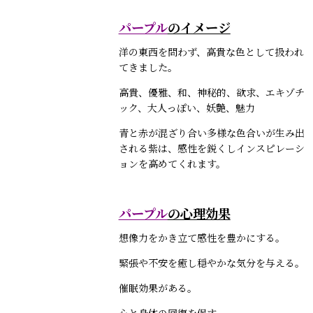
パープル
のイメージ
洋の東西を問わず、高貴な色として扱われ
てきました。
高貴、優雅、和、神秘的、欲求、エキゾチ
ック、大人っぽい、妖艶、魅力
青と赤が混ざり合い多様な色合いが生み出
される紫は、感性を鋭くしインスピレーシ
ョンを高めてくれます。
パープル
の心理効果
想像力をかき立て感性を豊かにする。
緊張や不安を癒し穏やかな気分を与える。
催眠効果がある。
心と身体の回復を促す。