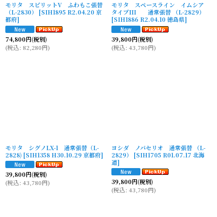
モリタ スピリットV ふわもこ張替
モリタ スペースライン イムシア
（L-2830）
[
SIH1895 R2.04.20 京
タイプIII 通常張替 （L-2829）
都府
]
[
SIH1886 R2.04.10 徳島県
]
74,800
円
(税別)
39,800
円
(税別)
(
税込
:
82,280
円
)
(
税込
:
43,780
円
)
モリタ シグノLX-1 通常張替（L-
ヨシダ ノバセリオ 通常張替 （L-
2828)
[
SIH1358 H30.10.29 京都府
]
2829）
[
SIH1705 R01.07.17 北海
道
]
39,800
円
(税別)
39,800
円
(税別)
(
税込
:
43,780
円
)
(
税込
:
43,780
円
)