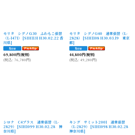
モリタ シグノＧ30 ふわもこ張替
モリタ シグノG40 通常張替（L-
（L-1471）
[
SIH1131 H30.02.22 香
2828）
[
SIH1108 H30.03.19 東京
川県
]
都
]
69,800
円
(税別)
44,800
円
(税別)
(
税込
:
76,780
円
)
(
税込
:
49,280
円
)
シロナ C4プラス 通常張替（L-
キング サミット2001 通常張替
2829）
[
SIH1099 H30.02.28 神
（L-2829）
[
SIH1098 H30.02.28
奈川県
]
神奈川県
]