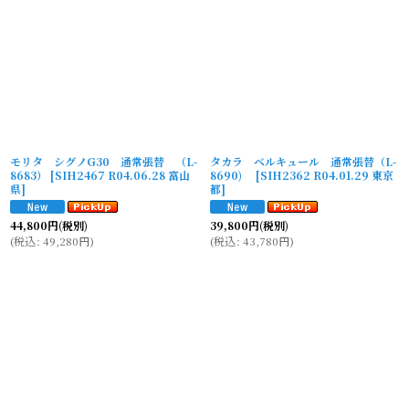
モリタ シグノG30 通常張替 （L-
タカラ ベルキュール 通常張替（L-
8683）
[
SIH2467 R04.06.28 富山
8690)
[
SIH2362 R04.01.29 東京
県
]
都
]
44,800
円
(税別)
39,800
円
(税別)
(
税込
:
49,280
円
)
(
税込
:
43,780
円
)