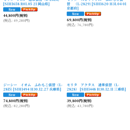
[
SIH1658 R01.05 21 岡山県
]
替 （L-2829)
[
SIH1620 H31.04 01
京都府
]
44,800
円
(税別)
69,800
円
(税別)
(
税込
:
49,280
円
)
(
税込
:
76,780
円
)
ジーシー イオム ふわもこ張替（L-
モリタ アクタス 通常張替（L-
2815)
[
SIH1494 H30.12.27 兵庫県
]
2828）
[
SIH1448 H30.12.11 三重県
]
74,800
円
(税別)
39,800
円
(税別)
(
税込
:
82,280
円
)
(
税込
:
43,780
円
)