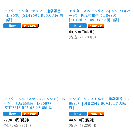
モリタ ドクターチェア 通常張替
モリタ スペースラインイムシア(４パ
（L-8689)
[
SIH2607 R05.03 16 岡
ーツ) 低反発張替（L-8689）
山県
]
[
SIH2617 R05.03.22 岡山県
]
64,800
円
(税別)
(
税込
:
71,280
円
)
モリタ スペースラインイムシア(３パ
ヨシダ クレストネオ 通常張替（L-
ーツ) 低反発張替（L-8689）
8683）
[
SIH2542 R04.10.17 大阪
[
SIH2616 R05.03.22 岡山県
]
府
]
59,800
円
(税別)
44,800
円
(税別)
(
税込
:
65,780
円
)
(
税込
:
49,280
円
)