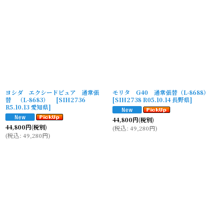
ヨシダ エクシードピュア 通常張
モリタ G40 通常張替（L-8688）
替 （L-8683）
[
SIH2736
[
SIH2738 R05.10.14 長野県
]
R5.10.13 愛知県
]
44,800
円
(税別)
44,800
円
(税別)
(
税込
:
49,280
円
)
(
税込
:
49,280
円
)