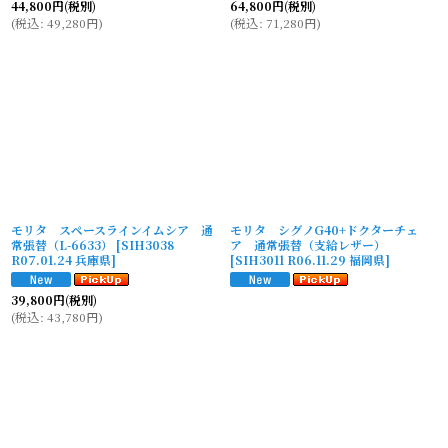
44,800
円
(税別)
64,800
円
(税別)
(
税込
:
49,280
円
)
(
税込
:
71,280
円
)
モリタ スペースラインイムシア 通
モリタ シグノG40+ドクターチェ
常張替（L-6633）
[
SIH3038
ア 通常張替（支給レザー）
R07.01.24 兵庫県
]
[
SIH3011 R06.11.29 福岡県
]
39,800
円
(税別)
(
税込
:
43,780
円
)