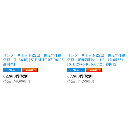
並び順
:
絞り込む
キング サミットEX21 低反発仕様
キング サミットEX21 低反発仕様
張替 (L-6648)
[
SIH3111 R07.06.05
張替 足元透明シート付（L-6565)
静岡県
]
[
SIH2946 R06.07.20 静岡県
]
62,800
円
(税別)
67,800
円
(税別)
(
税込
:
69,080
円
)
(
税込
:
74,580
円
)