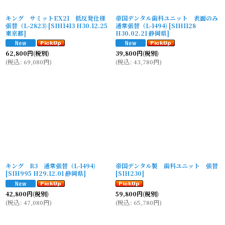
キング サミットEX21 低反発仕様
帝国デンタル歯科ユニット 表面のみ
張替（L-2823)
[
SIH1413 H30.12.25
通常張替（L-1494)
[
SIH1128
東京都
]
H30.02.21 静岡県
]
62,800
円
(税別)
39,800
円
(税別)
(
税込
:
69,080
円
)
(
税込
:
43,780
円
)
キング R3 通常張替（L-1494)
帝国デンタル製 歯科ユニット 張替
[
SIH995 H29.12.01 静岡県
]
[
SIH230
]
42,800
円
(税別)
59,800
円
(税別)
(
税込
:
47,080
円
)
(
税込
:
65,780
円
)