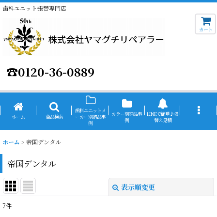
歯科ユニット張替専門店
カート
☎
0120-36-0889
歯科ユニットメ
カラー別納品事
LINEで簡単♪張
ホーム
商品検索
ーカー別納品事
例
替え見積
例
ホーム
>
帝国デンタル
帝国デンタル
表示順変更
閉じる
7
件
表示数
: