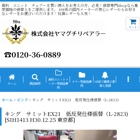
歯科 ユニット チェアーを買い換えをお考えの方、必見！張替専門shopなら激
安価格の張替えをご提供します。 108色の国内メーカーの安心レザーからお好き
なレザーをお選びいただけます！抗菌レザーも人気！
カート
☎
0120-36-0889
歯科ユニットメ
カラー別納品事
LINEで簡単♪張
ホーム
商品検索
ーカー別納品事
例
替え見積
例
ホーム
>
ピンク
>
キング サミットEX21 低反発仕様張替（L-2823)
キング サミットEX21 低反発仕様張替（L-2823)
[
SIH1413 H30.12.25 東京都
]