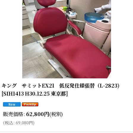
キング サミットEX21 低反発仕様張替（L-2823)
[
SIH1413 H30.12.25 東京都
]
販売価格
:
62,800
円
(税別)
(
税込
:
69,080
円
)