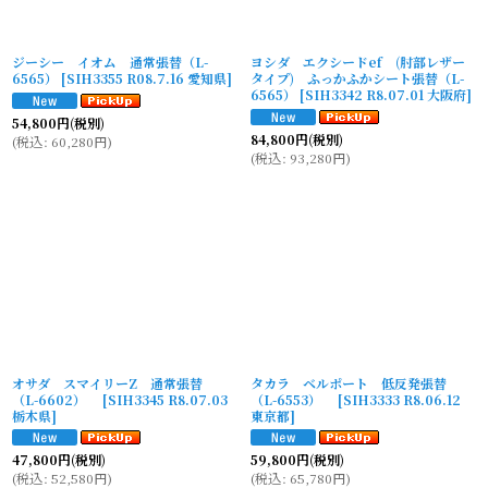
ジーシー イオム 通常張替（L-
ヨシダ エクシードef (肘部レザー
6565）
[
SIH3355 R08.7.16 愛知県
]
タイプ) ふっかふかシート張替（L-
6565）
[
SIH3342 R8.07.01 大阪府
]
54,800
円
(税別)
84,800
円
(税別)
(
税込
:
60,280
円
)
(
税込
:
93,280
円
)
オサダ スマイリーZ 通常張替
タカラ ベルポート 低反発張替
（L-6602）
[
SIH3345 R8.07.03
（L-6553）
[
SIH3333 R8.06.12
栃木県
]
東京都
]
47,800
円
(税別)
59,800
円
(税別)
(
税込
:
52,580
円
)
(
税込
:
65,780
円
)