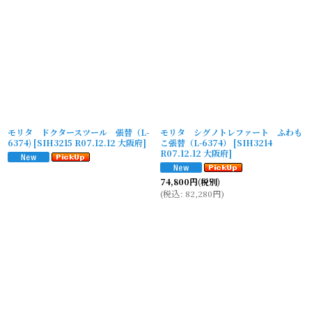
モリタ ドクタースツール 張替（L-
モリタ シグノトレファート ふわも
6374)
[
SIH3215 R07.12.12 大阪府
]
こ張替（L-6374）
[
SIH3214
R07.12.12 大阪府
]
74,800
円
(税別)
(
税込
:
82,280
円
)