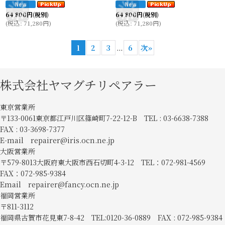
64,800
円
(税別)
64,800
円
(税別)
(
税込
:
71,280
円
)
(
税込
:
71,280
円
)
1
2
3
...
6
次
»
株式会社ヤマグチリペアラー
東京営業所
〒133-0061東京都江戸川区篠崎町7-22-12-B TEL : 03-6638-7388
FAX : 03-3698-7377
E-mail repairer@iris.ocn.ne.jp
大阪営業所
〒579-8013大阪府東大阪市西石切町4-3-12 TEL：072-981-4569
FAX：072-985-9384
Email repairer@fancy.ocn.ne.jp
福岡営業所
〒811-3112
福岡県古賀市花見東7-8-42 TEL:0120-36-0889 FAX : 072-985-9384