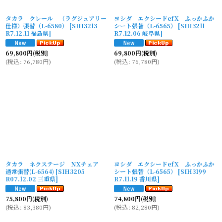
タカラ クレール （ラグジュアリー
ヨシダ エクシードefX ふっかふか
仕様）張替（L-6580）
[
SIH3213
シート張替（L-6565）
[
SIH3211
R7.12.11 福島県
]
R7.12.06 岐阜県
]
69,800
円
(税別)
69,800
円
(税別)
(
税込
:
76,780
円
)
(
税込
:
76,780
円
)
タカラ ネクステージ NXチェア
ヨシダ エクシードefX ふっかふか
通常張替(L-6564)
[
SIH3205
シート張替（L-6565）
[
SIH3199
R07.12.02 三重県
]
R7.11.19 香川県
]
75,800
円
(税別)
74,800
円
(税別)
(
税込
:
83,380
円
)
(
税込
:
82,280
円
)