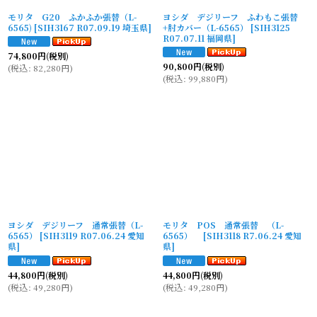
モリタ G20 ふかふか張替（L-
ヨシダ デジリーフ ふわもこ張替
6565)
[
SIH3167 R07.09.19 埼玉県
]
+肘カバー（L-6565）
[
SIH3125
R07.07.11 福岡県
]
74,800
円
(税別)
90,800
円
(税別)
(
税込
:
82,280
円
)
(
税込
:
99,880
円
)
ヨシダ デジリーフ 通常張替（L-
モリタ POS 通常張替 （L-
6565）
[
SIH3119 R07.06.24 愛知
6565）
[
SIH3118 R7.06.24 愛知
県
]
県
]
44,800
円
(税別)
44,800
円
(税別)
(
税込
:
49,280
円
)
(
税込
:
49,280
円
)