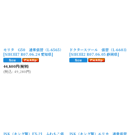
モリタ G50 通常張替（L-6565）
ドクタースツール 張替（L-6603)
[
SIH3117 R07.06.24 愛知県
]
[
SIH3112 R07.06.05 静岡県
]
44,800
円
(税別)
(
税込
:
49,280
円
)
ISK（キング製）EX-21 ふわもこ張
ISK（キング製）エリカ 通常張替