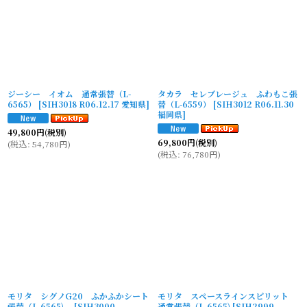
ジーシー イオム 通常張替（L-
タカラ セレブレージュ ふわもこ張
6565）
[
SIH3018 R06.12.17 愛知県
]
替（L-6559）
[
SIH3012 R06.11.30
福岡県
]
49,800
円
(税別)
69,800
円
(税別)
(
税込
:
54,780
円
)
(
税込
:
76,780
円
)
モリタ シグノG20 ふかふかシート
モリタ スペースラインスピリット
張替（L-6565)
[
SIH3000
通常張替（L-6565)
[
SIH2999