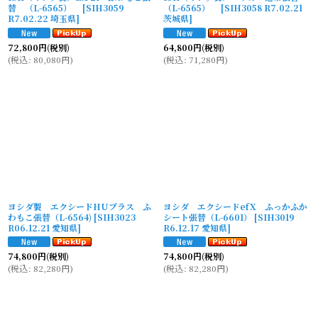
替 （L-6565）
[
SIH3059
（L-6565）
[
SIH3058 R7.02.21
R7.02.22 埼玉県
]
茨城県
]
72,800
円
(税別)
64,800
円
(税別)
(
税込
:
80,080
円
)
(
税込
:
71,280
円
)
ヨシダ製 エクシードHUプラス ふ
ヨシダ エクシードefX ふっかふか
わもこ張替（L-6564)
[
SIH3023
シート張替（L-6601）
[
SIH3019
R06.12.21 愛知県
]
R6.12.17 愛知県
]
74,800
円
(税別)
74,800
円
(税別)
(
税込
:
82,280
円
)
(
税込
:
82,280
円
)