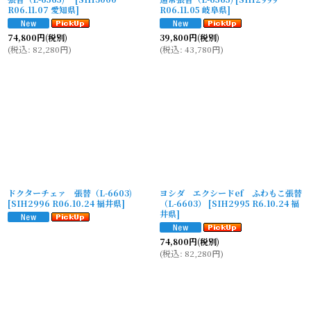
R06.11.07 愛知県
]
R06.11.05 岐阜県
]
74,800
円
(税別)
39,800
円
(税別)
(
税込
:
82,280
円
)
(
税込
:
43,780
円
)
ドクターチェァ 張替（L-6603)
ヨシダ エクシードef ふわもこ張替
[
SIH2996 R06.10.24 福井県
]
（L-6603）
[
SIH2995 R6.10.24 福
井県
]
74,800
円
(税別)
(
税込
:
82,280
円
)