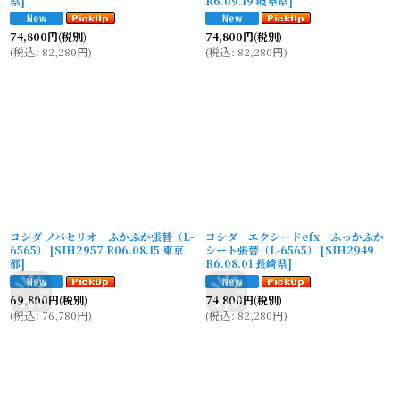
県
]
R6.09.19 岐阜県
]
74,800
円
(税別)
74,800
円
(税別)
(
税込
:
82,280
円
)
(
税込
:
82,280
円
)
ヨシダ ノバセリオ ふかふか張替（L-
ヨシダ エクシードefx ふっかふか
6565）
[
SIH2957 R06.08.15 東京
シート張替（L-6565）
[
SIH2949
都
]
R6.08.01 長崎県
]
69,800
円
(税別)
74,800
円
(税別)
(
税込
:
76,780
円
)
(
税込
:
82,280
円
)