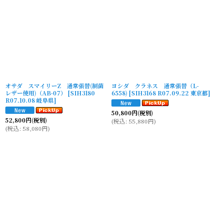
オサダ スマイリーZ 通常張替(制菌
ヨシダ クラネス 通常張替（L-
レザー使用)（AB-07）
[
SIH3180
6558)
[
SIH3168 R07.09.22 東京都
]
R07.10.08 岐阜県
]
50,800
円
(税別)
52,800
円
(税別)
(
税込
:
55,880
円
)
(
税込
:
58,080
円
)