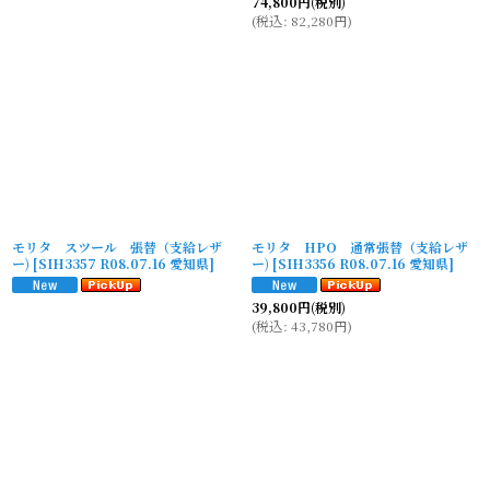
74,800
円
(税別)
(
税込
:
82,280
円
)
モリタ スツール 張替（支給レザ
モリタ HPO 通常張替（支給レザ
ー)
[
SIH3357 R08.07.16 愛知県
]
ー)
[
SIH3356 R08.07.16 愛知県
]
39,800
円
(税別)
(
税込
:
43,780
円
)