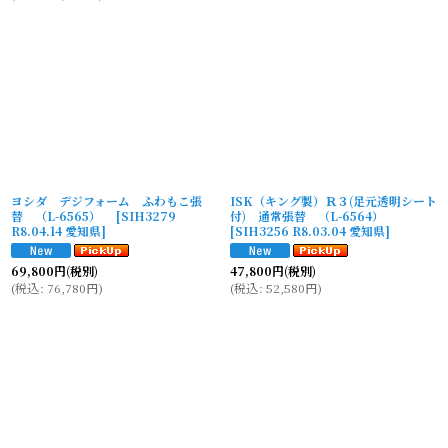
ヨシダ デジフォーム ふわもこ張
ISK（キング製）Ｒ３(足元透明シート
替 （L-6565）
[
SIH3279
付) 通常張替 （L-6564）
R8.04.14 愛知県
]
[
SIH3256 R8.03.04 愛知県
]
69,800
円
(税別)
47,800
円
(税別)
(
税込
:
76,780
円
)
(
税込
:
52,580
円
)