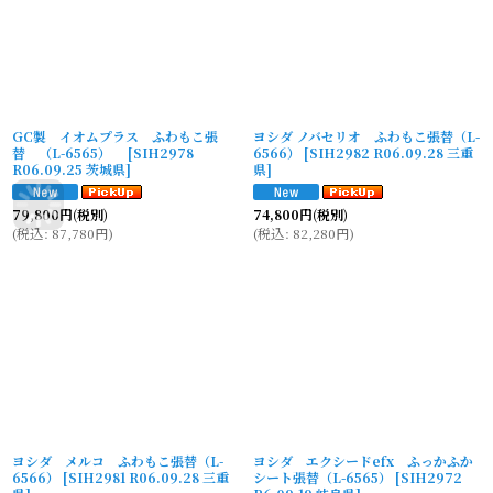
GC製 イオムプラス ふわもこ張
ヨシダ ノバセリオ ふわもこ張替（L-
替 （L-6565）
[
SIH2978
6566）
[
SIH2982 R06.09.28 三重
R06.09.25 茨城県
]
県
]
79,800
円
(税別)
74,800
円
(税別)
(
税込
:
87,780
円
)
(
税込
:
82,280
円
)
ヨシダ メルコ ふわもこ張替（L-
ヨシダ エクシードefx ふっかふか
6566）
[
SIH2981 R06.09.28 三重
シート張替（L-6565）
[
SIH2972