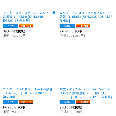
モリタ スペースラインイムシア 通
ヨシダ メルコU フッカフカシート
常張替（L-6554)
[
SIH3240
張替（L-6565)
[
SIH3238 R08.01.17
R08.01.28 熊本県
]
愛知県
]
39,800
円
(税別)
94,800
円
(税別)
(
税込
:
43,780
円
)
(
税込
:
104,280
円
)
ヨシダ ノバセリオ ふかふか張替
歯愛メディカル Comfort Gentle
（L-6186)
[
SIH3229 R07.12.26
ふわもこ張替(透明シート付) （L-
神奈川県
]
6565）
[
SIH3225 R7.12.19 福岡県
]
84,800
円
(税別)
90,800
円
(税別)
(
税込
:
93,280
円
)
(
税込
:
99,880
円
)