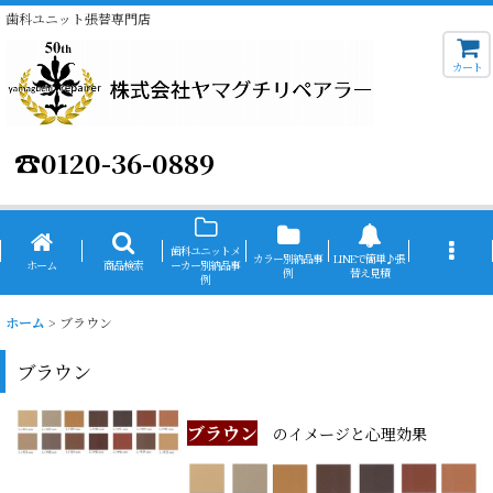
歯科ユニット張替専門店
カート
☎
0120-36-0889
歯科ユニットメ
カラー別納品事
LINEで簡単♪張
ホーム
商品検索
ーカー別納品事
例
替え見積
例
ホーム
>
ブラウン
ブラウン
ブラウン
のイメージと心理効果