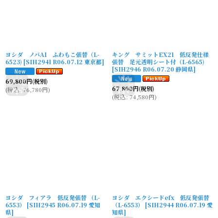
ヨシダ ノバA1 ふわもこ張替（L-
キング サミットEX21 低反発仕様
6523)
[
SIH2941 R06.07.12 東京都
]
張替 足元透明シート付（L-6565)
[
SIH2946 R06.07.20 静岡県
]
69,800
円
(税別)
67,800
円
(税別)
(
税込
:
76,780
円
)
(
税込
:
74,580
円
)
ヨシダ フィアラ 低反発張替 （L-
ヨシダ エクシードefx 低反発張替
6553）
[
SIH2945 R06.07.19 愛知
（L-6553）
[
SIH2944 R06.07.19 愛
県
]
知県
]