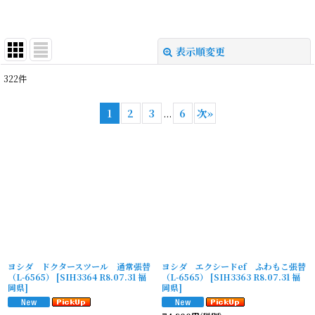
表示順変更
閉じる
322
件
表示数
:
1
2
3
...
6
次
»
並び順
:
絞り込む
ヨシダ ドクタースツール 通常張替
ヨシダ エクシードef ふわもこ張替
（L-6565）
[
SIH3364 R8.07.31 福
（L-6565）
[
SIH3363 R8.07.31 福
岡県
]
岡県
]