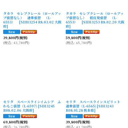
タカラ セレブクレール（ロールアッ
タカラ セレブクレール（ロールアッ
プ張替なし） 通常張替 （L-
プ張替なし） 低反発張替 （L-
6553）
[
S1IH3254 R8.03.02 大阪
6553）
[
S1IH3253 R8.02.20 大阪
府
]
府
]
39,800
円
(税別)
59,800
円
(税別)
(
税込
:
43,780
円
)
(
税込
:
65,780
円
)
モリタ スペースラインイムシア ふ
モリタ スペースラインスピリット
わもこ張替（L-6597)
[
SIH3245
通常張替（L-6565)
[
SIH3243
R08.02.06 大阪府
]
R08.01.28 熊本県
]
69,800
円
(税別)
39,800
円
(税別)
(
税込
:
76,780
円
)
(
税込
:
43,780
円
)