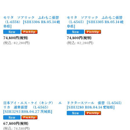
モリタ ソアリック ふわもこ張替
モリタ ソアリック ふわもこ張替
（L-6558）
[
SIH3306 R8.05.14 岐
（L-6565）
[
SIH3305 R8.05.14 岐
阜県
]
阜県
]
74,800
円
(税別)
74,800
円
(税別)
(
税込
:
82,280
円
)
(
税込
:
82,280
円
)
日本アイ・エス・ケイ（キング） エ
ドクタースツール 張替（L-6565)
リカ 通常張替 （L-6565）
[
SIH3280 R08.04.14 愛知県
]
[
SIH3293 R08.04.27 茨城県
]
67,800
円
(税別)
(
税込
:
74,580
円
)