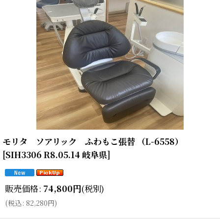
モリタ ソアリック ふわもこ張替 （L-6558）
[
SIH3306 R8.05.14 岐阜県
]
販売価格
:
74,800
円
(税別)
(
税込
:
82,280
円
)