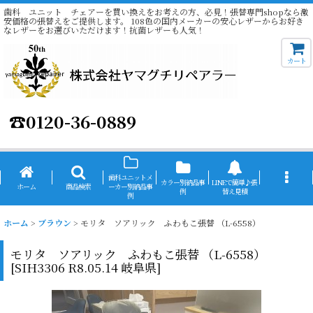
歯科 ユニット チェアーを買い換えをお考えの方、必見！張替専門shopなら激
安価格の張替えをご提供します。 108色の国内メーカーの安心レザーからお好き
なレザーをお選びいただけます！抗菌レザーも人気！
カート
☎
0120-36-0889
歯科ユニットメ
カラー別納品事
LINEで簡単♪張
ホーム
商品検索
ーカー別納品事
例
替え見積
例
ホーム
>
ブラウン
>
モリタ ソアリック ふわもこ張替 （L-6558）
モリタ ソアリック ふわもこ張替 （L-6558）
[
SIH3306 R8.05.14 岐阜県
]