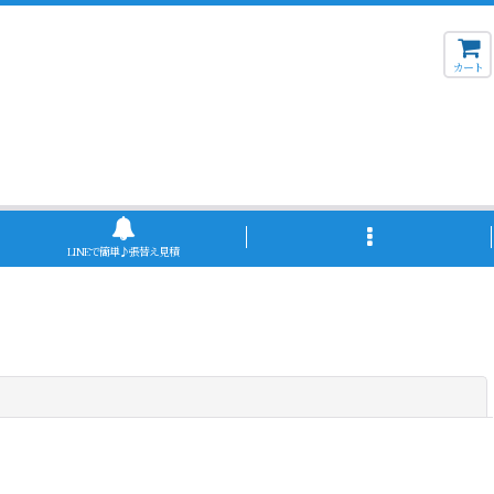
カート
LINEで簡単♪張替え見積
閉じる