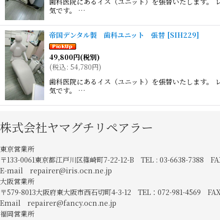
歯科医院にあるイス（ユニット）を張替いたします。 レ
気です。 …
帝国デンタル製 歯科ユニット 張替
[
SIH229
]
49,800
円
(税別)
(
税込
:
54,780
円
)
歯科医院にあるイス（ユニット）を張替いたします。 レ
気です。 …
株式会社ヤマグチリペアラー
東京営業所
〒133-0061東京都江戸川区篠崎町7-22-12-B TEL : 03-6638-7388 FAX
E-mail repairer@iris.ocn.ne.jp
大阪営業所
〒579-8013大阪府東大阪市西石切町4-3-12 TEL：072-981-4569 FAX
Email repairer@fancy.ocn.ne.jp
福岡営業所