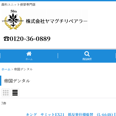
歯科ユニット張替専門店
☎
0120-36-0889
ホーム
商品検索
ホーム
>
帝国デンタル
帝国デンタル
7
件
表示数
:
キング サミットEX21 低反発仕様張替 (L-6648)
[