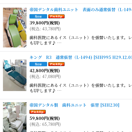
帝国デンタル歯科ユニット 表面のみ通常張替（L-1494
39,800
円
(税別)
(
税込
:
43,780
円
)
歯科医院にあるイス（ユニット）を張替いたします。レ
もUPします♪ …
キング R3 通常張替（L-1494)
[
SIH995 H29.12.
42,800
円
(税別)
(
税込
:
47,080
円
)
歯科医院にあるイス（ユニット）を張替いたします。レ
もUPします♪ …
帝国デンタル製 歯科ユニット 張替
[
SIH230
]
59,800
円
(税別)
(
税込
:
65,780
円
)