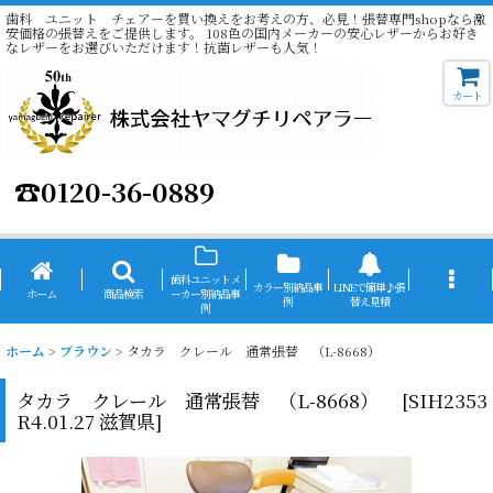
歯科 ユニット チェアーを買い換えをお考えの方、必見！張替専門shopなら激
安価格の張替えをご提供します。 108色の国内メーカーの安心レザーからお好き
なレザーをお選びいただけます！抗菌レザーも人気！
カート
☎
0120-36-0889
歯科ユニットメ
カラー別納品事
LINEで簡単♪張
ホーム
商品検索
ーカー別納品事
例
替え見積
例
ホーム
>
ブラウン
>
タカラ クレール 通常張替 （L-8668）
タカラ クレール 通常張替 （L-8668）
[
SIH2353
R4.01.27 滋賀県
]