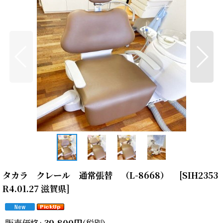
タカラ クレール 通常張替 （L-8668）
[
SIH2353
R4.01.27 滋賀県
]
販売価格
:
39,800
円
(税別)