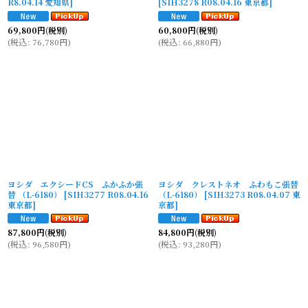
R8.04.14 愛知県
]
[
SIH3278 R08.04.16 東京都
]
69,800
円
(税別)
60,800
円
(税別)
(
税込
:
76,780
円
)
(
税込
:
66,880
円
)
ヨシダ エクシードCS ふかふか張
ヨシダ クレストネオ ふわもこ張替
替 （L-6180）
[
SIH3277 R08.04.16
（L-6180）
[
SIH3273 R08.04.07 東
東京都
]
京都
]
87,800
円
(税別)
84,800
円
(税別)
(
税込
:
96,580
円
)
(
税込
:
93,280
円
)