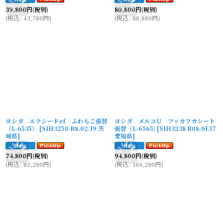
39,800
円
(税別)
80,800
円
(税別)
(
税込
:
43,780
円
)
(
税込
:
88,880
円
)
ヨシダ エクシードef ふわもこ張替
ヨシダ メルコU フッカフカシート
（L-6535）
[
SIH3250 R8.02.19 茨
張替（L-6565)
[
SIH3238 R08.01.17
城県
]
愛知県
]
74,800
円
(税別)
94,800
円
(税別)
(
税込
:
82,280
円
)
(
税込
:
104,280
円
)