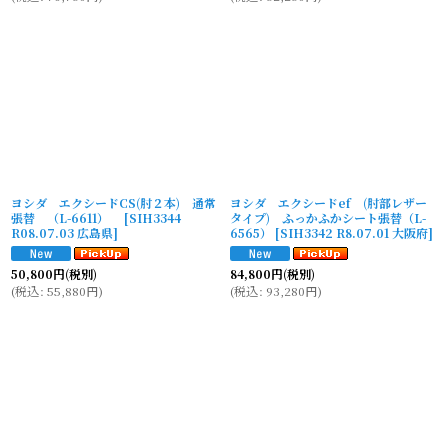
ヨシダ エクシードCS(肘２本) 通常
ヨシダ エクシードef (肘部レザー
張替 （L-6611）
[
SIH3344
タイプ) ふっかふかシート張替（L-
R08.07.03 広島県
]
6565）
[
SIH3342 R8.07.01 大阪府
]
50,800
円
(税別)
84,800
円
(税別)
(
税込
:
55,880
円
)
(
税込
:
93,280
円
)