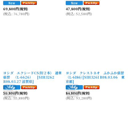
69,800
円
(税別)
47,800
円
(税別)
(
税込
:
76,780
円
)
(
税込
:
52,580
円
)
ヨシダ エクシードCS(肘２本) 通常
ヨシダ クレストネオ ふかふか張替
張替 （L-6626）
[
SIH3262
（L-6186)
[
SIH3261 R08.03.06 東
R08.03.27 滋賀県
]
京都
]
50,800
円
(税別)
84,800
円
(税別)
(
税込
:
55,880
円
)
(
税込
:
93,280
円
)