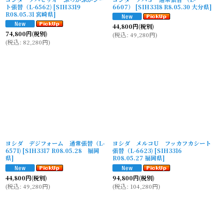
ト張替（L-6562)
[
SIH3319
6607）
[
SIH3318 R8.05.30 大分県
]
R08.05.31 宮崎県
]
44,800
円
(税別)
74,800
円
(税別)
(
税込
:
49,280
円
)
(
税込
:
82,280
円
)
ヨシダ デジフォーム 通常張替（L-
ヨシダ メルコU フッカフカシート
6571)
[
SIH3317 R08.05.28 福岡
張替（L-6623)
[
SIH3316
県
]
R08.05.27 福岡県
]
44,800
円
(税別)
94,800
円
(税別)
(
税込
:
49,280
円
)
(
税込
:
104,280
円
)