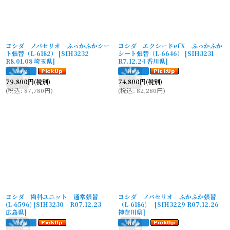
ヨシダ ノバセリオ ふっかふかシー
ヨシダ エクシードefX ふっかふか
ト張替（L-6182）
[
SIH3232
シート張替（L-6646）
[
SIH3231
R8.01.08 埼玉県
]
R7.12.24 香川県
]
79,800
円
(税別)
74,800
円
(税別)
(
税込
:
87,780
円
)
(
税込
:
82,280
円
)
ヨシダ 歯科ユニット 通常張替
ヨシダ ノバセリオ ふかふか張替
(L-6596)
[
SIH3230 R07.12.23
（L-6186)
[
SIH3229 R07.12.26
広島県
]
神奈川県
]