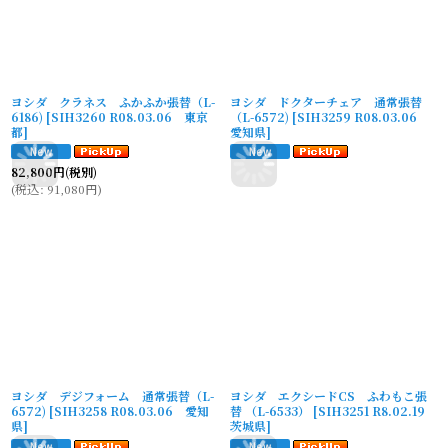
ヨシダ クラネス ふかふか張替（L-
ヨシダ ドクターチェア 通常張替
6186)
[
SIH3260 R08.03.06 東京
（L-6572)
[
SIH3259 R08.03.06
都
]
愛知県
]
82,800
円
(税別)
(
税込
:
91,080
円
)
ヨシダ デジフォーム 通常張替（L-
ヨシダ エクシードCS ふわもこ張
6572)
[
SIH3258 R08.03.06 愛知
替 （L-6533）
[
SIH3251 R8.02.19
県
]
茨城県
]