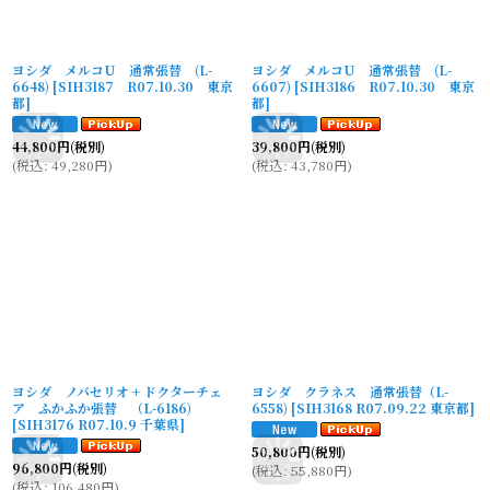
ヨシダ メルコU 通常張替 (L-
ヨシダ メルコU 通常張替 (L-
6648)
[
SIH3187 R07.10.30 東京
6607)
[
SIH3186 R07.10.30 東京
都
]
都
]
44,800
円
(税別)
39,800
円
(税別)
(
税込
:
49,280
円
)
(
税込
:
43,780
円
)
ヨシダ ノバセリオ + ドクターチェ
ヨシダ クラネス 通常張替（L-
ア ふかふか張替 （L-6186)
6558)
[
SIH3168 R07.09.22 東京都
]
[
SIH3176 R07.10.9 千葉県
]
50,800
円
(税別)
96,800
円
(税別)
(
税込
:
55,880
円
)
(
税込
:
106,480
円
)