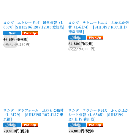
ヨシダ エクシードef 通常張替（L-
ヨシダ テクニートエス ふかふか張
6570)
[
SIH3206 R07.12.03 愛知県
]
替（L-6174)
[
SIH3197 R07.11.17
神奈川県
]
44,800
円
(税別)
84,800
円
(税別)
(
税込
:
49,280
円
)
(
税込
:
93,280
円
)
ヨシダ デジフォーム ふわもこ張替
ヨシダ エクシードefX ふっかふか
（L-6179)
[
SIH3195 R07.11.17 東
シート張替（L-6565）
[
SIH3199
京都
]
R7.11.19 香川県
]
79,800
円
(税別)
74,800
円
(税別)