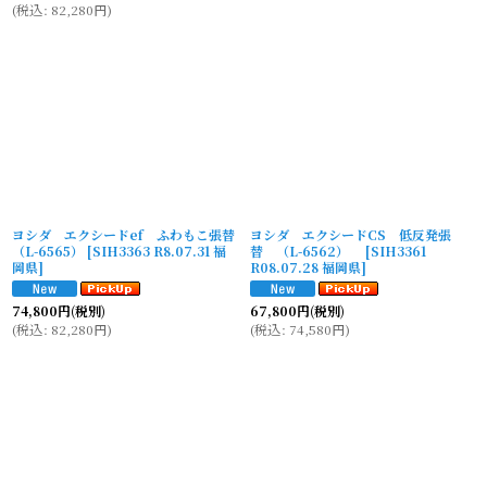
(
税込
:
82,280
円
)
ヨシダ エクシードef ふわもこ張替
ヨシダ エクシードCS 低反発張
（L-6565）
[
SIH3363 R8.07.31 福
替 （L-6562）
[
SIH3361
岡県
]
R08.07.28 福岡県
]
74,800
円
(税別)
67,800
円
(税別)
(
税込
:
82,280
円
)
(
税込
:
74,580
円
)