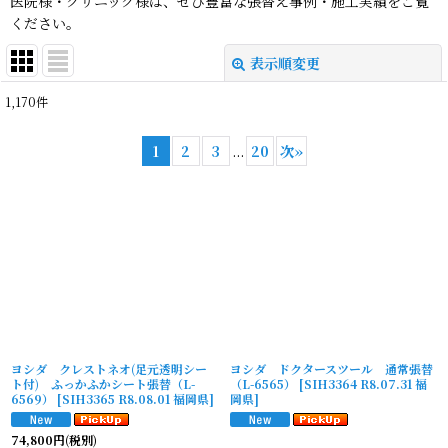
医院様・クリニック様は、ぜひ豊富な張替え事例・施工実績をご覧
ください。
表示順変更
閉じる
1,170
件
表示数
:
1
2
3
...
20
次
»
並び順
:
絞り込む
ヨシダ クレストネオ(足元透明シー
ヨシダ ドクタースツール 通常張替
ト付) ふっかふかシート張替（L-
（L-6565）
[
SIH3364 R8.07.31 福
6569）
[
SIH3365 R8.08.01 福岡県
]
岡県
]
74,800
円
(税別)