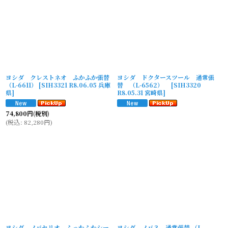
ヨシダ クレストネオ ふかふか張替
ヨシダ ドクタースツール 通常張
（L-6611）
[
SIH3321 R8.06.05 兵庫
替 （L-6562）
[
SIH3320
県
]
R8.05.31 宮崎県
]
74,800
円
(税別)
(
税込
:
82,280
円
)
ヨシダ ノバセリオ ふっかふかシー
ヨシダ ノバ３ 通常張替 （L-