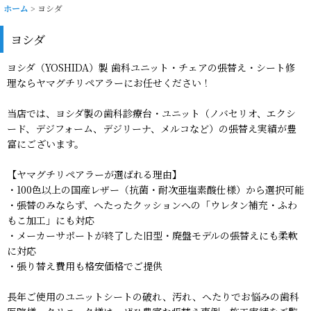
ホーム
>
ヨシダ
ヨシダ
ヨシダ（YOSHIDA）製 歯科ユニット・チェアの張替え・シート修
理ならヤマグチリペアラーにお任せください！
当店では、ヨシダ製の歯科診療台・ユニット（ノバセリオ、エクシ
ード、デジフォーム、デジリーナ、メルコなど）の張替え実績が豊
富にございます。
【ヤマグチリペアラーが選ばれる理由】
・100色以上の国産レザー（抗菌・耐次亜塩素酸仕様）から選択可能
・張替のみならず、へたったクッションへの「ウレタン補充・ふわ
もこ加工」にも対応
・メーカーサポートが終了した旧型・廃盤モデルの張替えにも柔軟
に対応
・張り替え費用も格安価格でご提供
長年ご使用のユニットシートの破れ、汚れ、へたりでお悩みの歯科