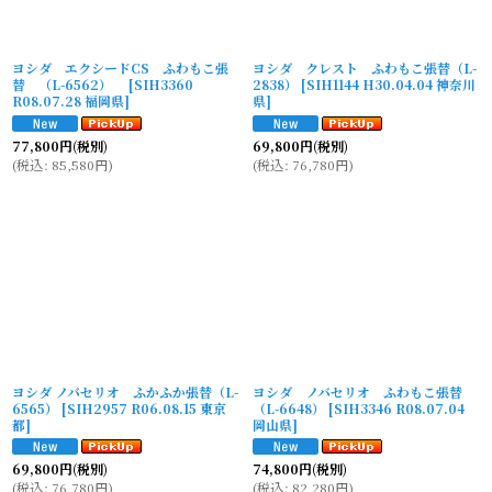
ヨシダ エクシードCS ふわもこ張
ヨシダ クレスト ふわもこ張替（L-
替 （L-6562）
[
SIH3360
2838）
[
SIH1144 H30.04.04 神奈川
R08.07.28 福岡県
]
県
]
77,800
円
(税別)
69,800
円
(税別)
(
税込
:
85,580
円
)
(
税込
:
76,780
円
)
ヨシダ ノバセリオ ふかふか張替（L-
ヨシダ ノバセリオ ふわもこ張替
6565）
[
SIH2957 R06.08.15 東京
（L-6648）
[
SIH3346 R08.07.04
都
]
岡山県
]
69,800
円
(税別)
74,800
円
(税別)
(
税込
:
76,780
円
)
(
税込
:
82,280
円
)