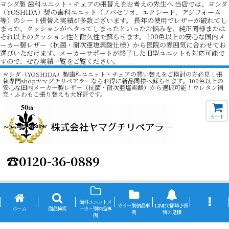
ヨシダ製 歯科ユニット・チェアの張替えをお考えの先生へ 当店では、ヨシダ
（YOSHIDA）製の歯科ユニット（ノバセリオ、エクシード、デジフォーム
等）のシート張替え実績が多数ございます。 長年の使用でレザーが破れてし
まった、クッションがヘタってしまったといったお悩みを、純正同様または
それ以上のクッション性と耐久性で蘇らせます。 100色以上の安心な国内メ
ーカー製レザー（抗菌・耐次亜塩素酸仕様）から医院の雰囲気に合わせてお
選びいただけます。メーカーサポートが終了した旧型ユニットも対応可能で
すので、ぜひ実績一覧をご覧ください。
ヨシダ（YOSHIDA）製歯科ユニット・チェアの買い替えをご検討の方必見！張
替専門shopヤマグチリペアラーならお得に新品同様へ蘇らせます。100色以上の
安心な国内メーカー製レザー（抗菌・耐次亜塩素酸）から選択可能！ウレタン補
充・ふわもこ張り替えも大好評です。
カート
☎
0120-36-0889
歯科ユニットメ
カラー別納品事
LINEで簡単♪張
ホーム
商品検索
ーカー別納品事
例
替え見積
例