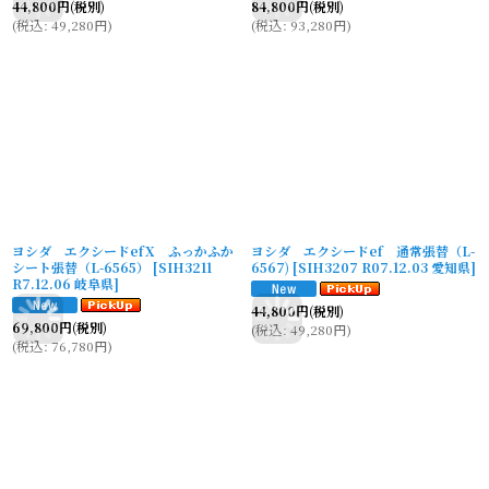
44,800
円
(税別)
84,800
円
(税別)
(
税込
:
49,280
円
)
(
税込
:
93,280
円
)
ヨシダ エクシードefX ふっかふか
ヨシダ エクシードef 通常張替（L-
シート張替（L-6565）
[
SIH3211
6567)
[
SIH3207 R07.12.03 愛知県
]
R7.12.06 岐阜県
]
44,800
円
(税別)
69,800
円
(税別)
(
税込
:
49,280
円
)
(
税込
:
76,780
円
)