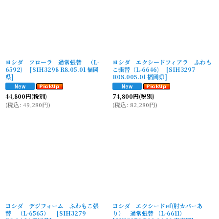
ヨシダ フローラ 通常張替 （L-
ヨシダ エクシードフィアラ ふわも
6592)
[
SIH3298 R8.05.01 福岡
こ張替（L-6646)
[
SIH3297
県
]
R08.005.01 福岡県
]
44,800
円
(税別)
74,800
円
(税別)
(
税込
:
49,280
円
)
(
税込
:
82,280
円
)
ヨシダ デジフォーム ふわもこ張
ヨシダ エクシードef(肘カバーあ
替 （L-6565）
[
SIH3279
り） 通常張替 （L-6611）