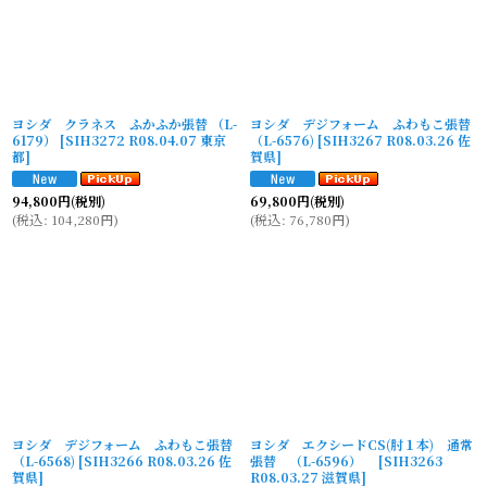
ヨシダ クラネス ふかふか張替 （L-
ヨシダ デジフォーム ふわもこ張替
6179）
[
SIH3272 R08.04.07 東京
（L-6576)
[
SIH3267 R08.03.26 佐
都
]
賀県
]
94,800
円
(税別)
69,800
円
(税別)
(
税込
:
104,280
円
)
(
税込
:
76,780
円
)
ヨシダ デジフォーム ふわもこ張替
ヨシダ エクシードCS(肘１本) 通常
（L-6568)
[
SIH3266 R08.03.26 佐
張替 （L-6596）
[
SIH3263
賀県
]
R08.03.27 滋賀県
]