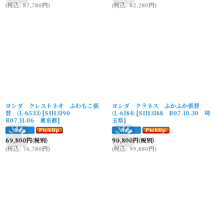
(
税込
:
87,780
円
)
(
税込
:
82,280
円
)
ヨシダ クレストネオ ふわもこ張
ヨシダ クラネス ふかふか張替
替 (L-6533)
[
SIH3190
(L-6184)
[
SIH3188 R07.10.30 埼
R07.11.06 東京都
]
玉県
]
69,800
円
(税別)
90,800
円
(税別)
(
税込
:
76,780
円
)
(
税込
:
99,880
円
)