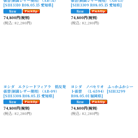
張替(制菌レザー使用) （AB-31）
張替(制菌レザー使用) （AB-13）
[
SIH3310 R08.05.15 愛知県
]
[
SIH3309 R08.05.15 愛知県
]
74,800
円
(税別)
74,800
円
(税別)
(
税込
:
82,280
円
)
(
税込
:
82,280
円
)
ヨシダ エクシードフィアラ 低反発
ヨシダ ノバセリオ ふっかふかシー
張替(制菌レザー使用) （AB-09）
ト張替 （L-6594）
[
SIH3299
[
SIH3308 R08.05.15 愛知県
]
R08.05.01 福岡県
]
74,800
円
(税別)
74,800
円
(税別)
(
税込
:
82,280
円
)
(
税込
:
82,280
円
)