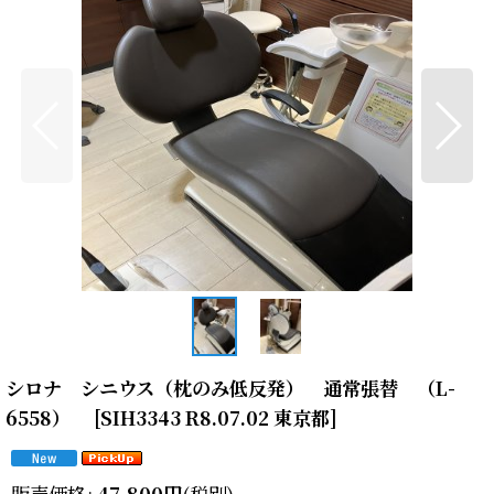
シロナ シニウス（枕のみ低反発） 通常張替 （L-
6558）
[
SIH3343 R8.07.02 東京都
]
販売価格
:
47,800
円
(税別)