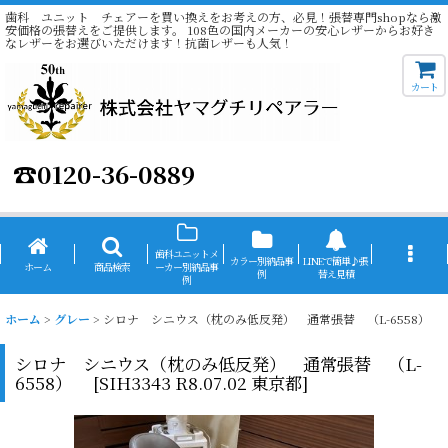
歯科 ユニット チェアーを買い換えをお考えの方、必見！張替専門shopなら激
安価格の張替えをご提供します。 108色の国内メーカーの安心レザーからお好き
なレザーをお選びいただけます！抗菌レザーも人気！
カート
☎
0120-36-0889
歯科ユニットメ
カラー別納品事
LINEで簡単♪張
ホーム
商品検索
ーカー別納品事
例
替え見積
例
ホーム
>
グレー
>
シロナ シニウス（枕のみ低反発） 通常張替 （L-6558）
シロナ シニウス（枕のみ低反発） 通常張替 （L-
6558）
[
SIH3343 R8.07.02 東京都
]