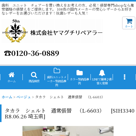
歯科 ユニット チェアーを買い換えをお考えの方、必見！張替専門shopなら激
安価格の張替えをご提供します。 108色の国内メーカーの安心レザーからお好き
なレザーをお選びいただけます！抗菌レザーも人気！
カート
☎
0120-36-0889
歯科ユニットメ
カラー別納品事
LINEで簡単♪張
ホーム
商品検索
ーカー別納品事
例
替え見積
例
ホーム
>
ベージュ
>
タカラ シェルト 通常張替 （L-6603）
タカラ シェルト 通常張替 （L-6603）
[
SIH3340
R8.06.26 埼玉県
]