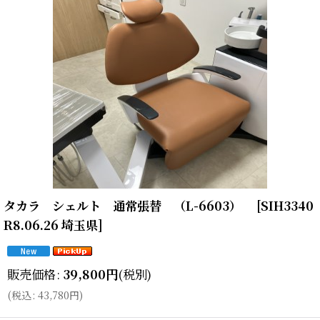
タカラ シェルト 通常張替 （L-6603）
[
SIH3340
R8.06.26 埼玉県
]
販売価格
:
39,800
円
(税別)
(
税込
:
43,780
円
)