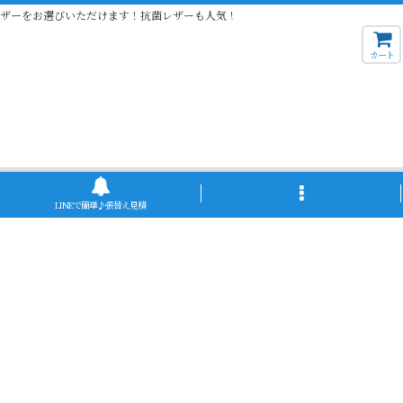
レザーをお選びいただけます！抗菌レザーも人気！
カート
LINEで簡単♪張替え見積