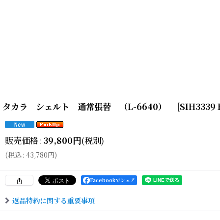
タカラ シェルト 通常張替 （L-6640）
[
SIH3339
販売価格
:
39,800
円
(税別)
(
税込
:
43,780
円
)
Facebookでシェア
返品特約に関する重要事項