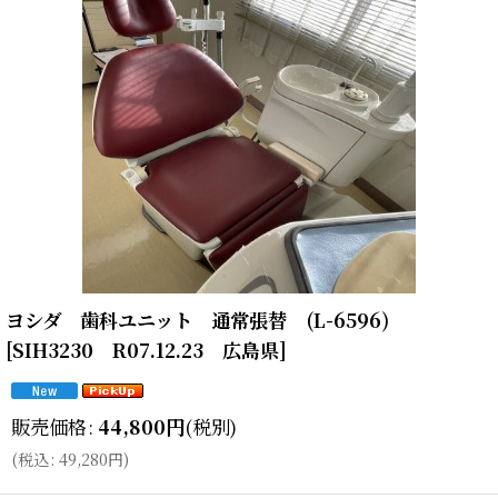
ヨシダ 歯科ユニット 通常張替 (L-6596)
[
SIH3230 R07.12.23 広島県
]
販売価格
:
44,800
円
(税別)
(
税込
:
49,280
円
)