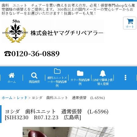
歯科 ユニット チェアーを買い換えをお考えの方、必見！張替専門shopなら激
安価格の張替えをご提供します。 300色以上の国内メーカーの安心レザーからお
好きなレザーをお選びいただけます！抗菌レザーも人気！
カート
☎
0120-36-0889
歯科ユニットメ
カラー別納品事
LINEで簡単♪張
ホーム
商品検索
ーカー別納品事
例
替え見積
例
ホーム
>
レッド
>
ヨシダ 歯科ユニット 通常張替 (L-6596)
ヨシダ 歯科ユニット 通常張替 (L-6596)
[
SIH3230 R07.12.23 広島県
]