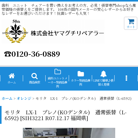
歯科 ユニット チェアーを買い換えをお考えの方、必見！張替専門shopなら激
安価格の張替えをご提供します。 108色の国内メーカーの安心レザーからお好き
なレザーをお選びいただけます！抗菌レザーも人気！
カート
☎
0120-36-0889
歯科ユニットメ
カラー別納品事
LINEで簡単♪張
ホーム
商品検索
ーカー別納品事
例
替え見積
例
ホーム
>
オレンジ
>
モリタ LX-1 プレノ(KOデンタル) 通常張替（L-6592)
モリタ LX-1 プレノ(KOデンタル) 通常張替（L-
6592)
[
SIH3221 R07.12.17 福岡県
]