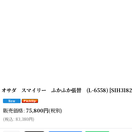
オサダ スマイリー ふかふか張替 (L-6558)
[
SIH318
販売価格
:
75,800
円
(税別)
(
税込
:
83,380
円
)