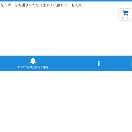
きなレザーをお選びいただけます！抗菌レザーも人気！
カート
LINEで簡単♪張替え見積