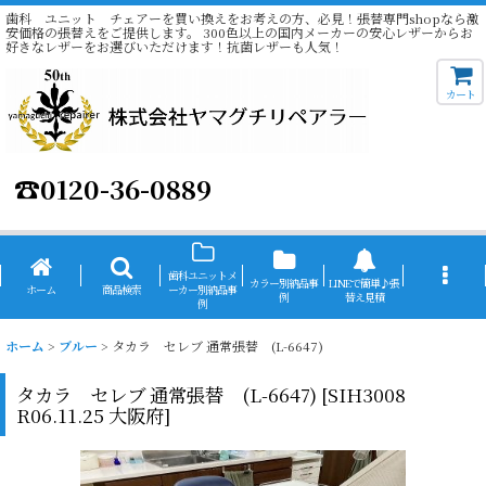
歯科 ユニット チェアーを買い換えをお考えの方、必見！張替専門shopなら激
安価格の張替えをご提供します。 300色以上の国内メーカーの安心レザーからお
好きなレザーをお選びいただけます！抗菌レザーも人気！
カート
☎
0120-36-0889
歯科ユニットメ
カラー別納品事
LINEで簡単♪張
ホーム
商品検索
ーカー別納品事
例
替え見積
例
ホーム
>
ブルー
>
タカラ セレブ 通常張替 (L-6647)
タカラ セレブ 通常張替 (L-6647)
[
SIH3008
R06.11.25 大阪府
]