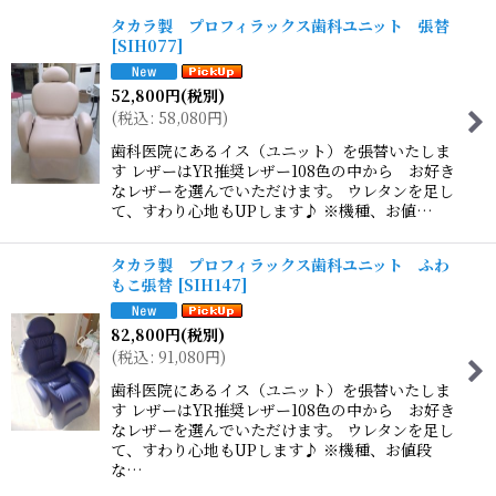
タカラ製 プロフィラックス歯科ユニット 張替
[
SIH077
]
52,800
円
(税別)
(
税込
:
58,080
円
)
歯科医院にあるイス（ユニット）を張替いたしま
す レザーはYR推奨レザー108色の中から お好き
なレザーを選んでいただけます。 ウレタンを足し
て、すわり心地もUPします♪ ※機種、お値…
タカラ製 プロフィラックス歯科ユニット ふわ
もこ張替
[
SIH147
]
82,800
円
(税別)
(
税込
:
91,080
円
)
歯科医院にあるイス（ユニット）を張替いたしま
す レザーはYR推奨レザー108色の中から お好き
なレザーを選んでいただけます。 ウレタンを足し
て、すわり心地もUPします♪ ※機種、お値段
な…