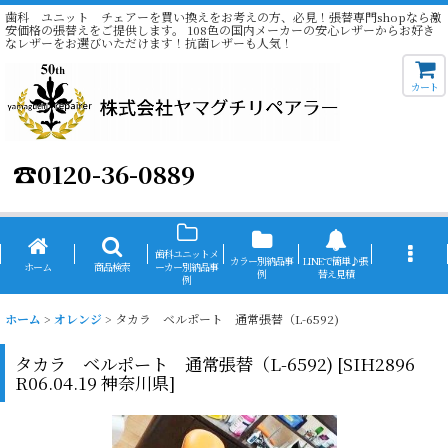
歯科 ユニット チェアーを買い換えをお考えの方、必見！張替専門shopなら激
安価格の張替えをご提供します。 108色の国内メーカーの安心レザーからお好き
なレザーをお選びいただけます！抗菌レザーも人気！
カート
☎
0120-36-0889
歯科ユニットメ
カラー別納品事
LINEで簡単♪張
ホーム
商品検索
ーカー別納品事
例
替え見積
例
ホーム
>
オレンジ
>
タカラ ベルポート 通常張替（L-6592)
タカラ ベルポート 通常張替（L-6592)
[
SIH2896
R06.04.19 神奈川県
]