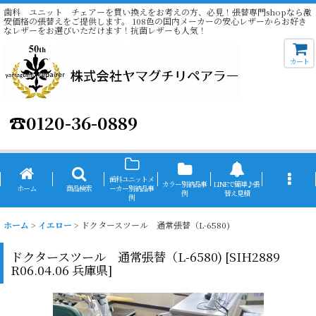
歯科 ユニット チェアーを買い換えをお考えの方、必見！張替専門shopなら激
安価格の張替えをご提供します。 108色の国内メーカーの安心レザーからお好き
なレザーをお選びいただけます！抗菌レザーも人気！
カート
☎
0120-36-0889
歯科ユニットメ
カラー別納品事
LINEで簡単♪張
ホーム
商品検索
ーカー別納品事
例
替え見積
例
ホーム
>
イエロー
>
ドクタースツール 通常張替（L-6580)
ドクタースツール 通常張替（L-6580)
[
SIH2889
R06.04.06 兵庫県
]