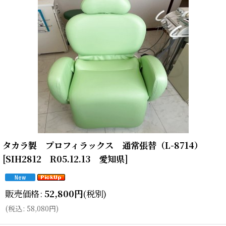
タカラ製 プロフィラックス 通常張替（L-8714）
[
SIH2812 R05.12.13 愛知県
]
販売価格
:
52,800
円
(税別)
(
税込
:
58,080
円
)