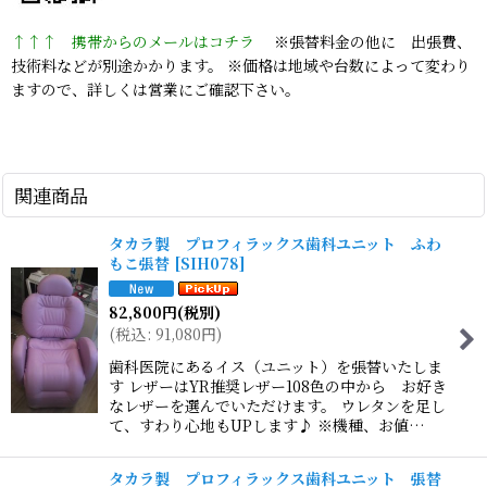
↑↑↑ 携帯からのメールはコチラ
※張替料金の他に 出張費、
技術料などが別途かかります。 ※価格は地域や台数によって変わり
ますので、詳しくは営業にご確認下さい。
関連商品
タカラ製 プロフィラックス歯科ユニット ふわ
もこ張替
[
SIH078
]
82,800
円
(税別)
(
税込
:
91,080
円
)
歯科医院にあるイス（ユニット）を張替いたしま
す レザーはYR推奨レザー108色の中から お好き
なレザーを選んでいただけます。 ウレタンを足し
て、すわり心地もUPします♪ ※機種、お値…
タカラ製 プロフィラックス歯科ユニット 張替