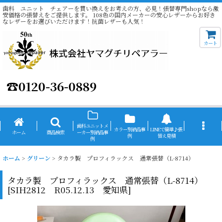
歯科 ユニット チェアーを買い換えをお考えの方、必見！張替専門shopなら激
安価格の張替えをご提供します。 108色の国内メーカーの安心レザーからお好き
なレザーをお選びいただけます！抗菌レザーも人気！
カート
☎
0120-36-0889
歯科ユニットメ
カラー別納品事
LINEで簡単♪張
ホーム
商品検索
ーカー別納品事
例
替え見積
例
ホーム
>
グリーン
>
タカラ製 プロフィラックス 通常張替（L-8714）
タカラ製 プロフィラックス 通常張替（L-8714）
[
SIH2812 R05.12.13 愛知県
]