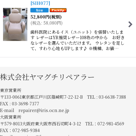
[
SIH077
]
52,800
円
(税別)
(
税込
:
58,080
円
)
歯科医院にあるイス（ユニット）を張替いたしま
す レザーはYR推奨レザー108色の中から お好き
なレザーを選んでいただけます。 ウレタンを足し
て、すわり心地もUPします♪ ※機種、お値…
株式会社ヤマグチリペアラー
東京営業所
〒133-0061東京都江戸川区篠崎町7-22-12-B TEL : 03-6638-7388
FAX : 03-3698-7377
E-mail repairer@iris.ocn.ne.jp
大阪営業所
〒579-8013大阪府東大阪市西石切町4-3-12 TEL：072-981-4569
FAX：072-985-9384