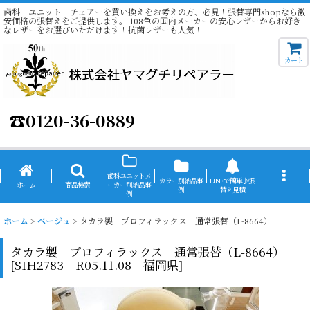
歯科 ユニット チェアーを買い換えをお考えの方、必見！張替専門shopなら激
安価格の張替えをご提供します。 108色の国内メーカーの安心レザーからお好き
なレザーをお選びいただけます！抗菌レザーも人気！
カート
☎
0120-36-0889
歯科ユニットメ
カラー別納品事
LINEで簡単♪張
ホーム
商品検索
ーカー別納品事
例
替え見積
例
ホーム
>
ベージュ
>
タカラ製 プロフィラックス 通常張替（L-8664）
タカラ製 プロフィラックス 通常張替（L-8664）
[
SIH2783 R05.11.08 福岡県
]