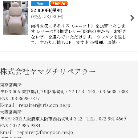
52,800
円
(税別)
(
税込
:
58,080
円
)
歯科医院にあるイス（ユニット）を張替いたしま
す レザーはYR推奨レザー108色の中から お好き
なレザーを選んでいただけます。 ウレタンを足し
て、すわり心地もUPします♪ ※機種、お値…
株式会社ヤマグチリペアラー
東京営業所
〒133-0061東京都江戸川区篠崎町7-22-12-B TEL : 03-6638-7388
FAX : 03-3698-7377
E-mail repairer@iris.ocn.ne.jp
大阪営業所
〒579-8013大阪府東大阪市西石切町4-3-12 TEL：072-981-4569
FAX：072-985-9384
Email repairer@fancy.ocn.ne.jp