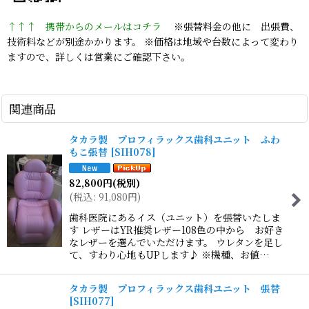
↑↑↑ 携帯からのメールはコチラ
※張替料金の他に 出張費、
技術料などが別途かかります。 ※価格は地域や台数によって変わり
ますので、詳しくは営業にご確認下さい。
関連商品
タカラ製 プロフィラックス歯科ユニット ふわ
もこ張替
[
SIH078
]
82,800
円
(税別)
(
税込
:
91,080
円
)
歯科医院にあるイス（ユニット）を張替いたしま
す レザーはYR推奨レザー108色の中から お好き
なレザーを選んでいただけます。 ウレタンを足し
て、すわり心地もUPします♪ ※機種、お値…
タカラ製 プロフィラックス歯科ユニット 張替
[
SIH077
]