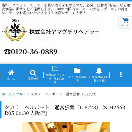
歯科 ユニット チェアーを買い換えをお考えの方、必見！張替専門shopなら激
安価格の張替えをご提供します。 108色の国内メーカーの安心レザーからお好き
なレザーをお選びいただけます！抗菌レザーも人気！
カート
☎
0120-36-0889
歯科ユニットメ
カラー別納品事
LINEで簡単♪張
ホーム
商品検索
ーカー別納品事
例
替え見積
例
ホーム
>
ブルー
>
タカラ ベルポート 通常張替（L-8723）
タカラ ベルポート 通常張替（L-8723）
[
SIH2663
R05.06.30 大阪府
]