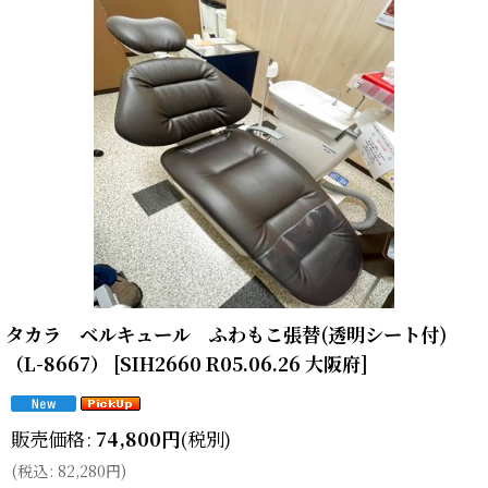
タカラ ベルキュール ふわもこ張替(透明シート付)
（L-8667）
[
SIH2660 R05.06.26 大阪府
]
販売価格
:
74,800
円
(税別)
(
税込
:
82,280
円
)