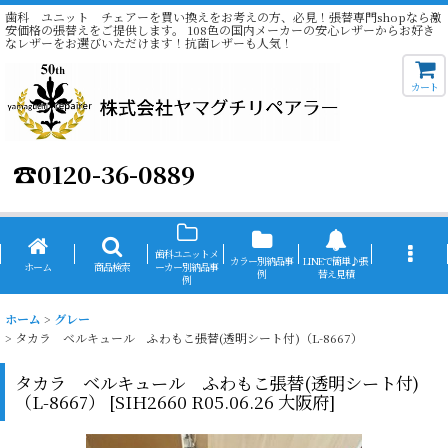
歯科 ユニット チェアーを買い換えをお考えの方、必見！張替専門shopなら激
安価格の張替えをご提供します。 108色の国内メーカーの安心レザーからお好き
なレザーをお選びいただけます！抗菌レザーも人気！
カート
☎
0120-36-0889
歯科ユニットメ
カラー別納品事
LINEで簡単♪張
ホーム
商品検索
ーカー別納品事
例
替え見積
例
ホーム
>
グレー
>
タカラ ベルキュール ふわもこ張替(透明シート付)（L-8667）
タカラ ベルキュール ふわもこ張替(透明シート付)
（L-8667）
[
SIH2660 R05.06.26 大阪府
]