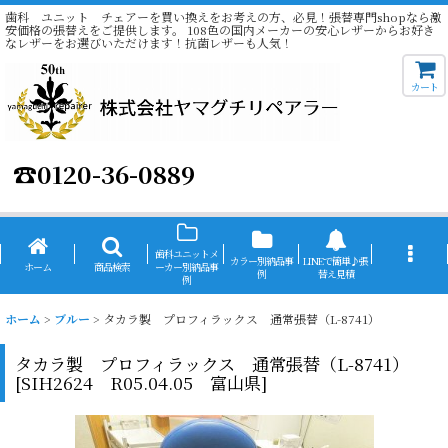
歯科 ユニット チェアーを買い換えをお考えの方、必見！張替専門shopなら激
安価格の張替えをご提供します。 108色の国内メーカーの安心レザーからお好き
なレザーをお選びいただけます！抗菌レザーも人気！
カート
☎
0120-36-0889
歯科ユニットメ
カラー別納品事
LINEで簡単♪張
ホーム
商品検索
ーカー別納品事
例
替え見積
例
ホーム
>
ブルー
>
タカラ製 プロフィラックス 通常張替（L-8741）
タカラ製 プロフィラックス 通常張替（L-8741）
[
SIH2624 R05.04.05 富山県
]