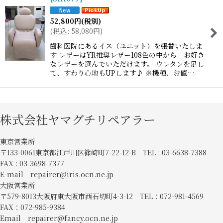
52,800
円
(税別)
(
税込
:
58,080
円
)
歯科医院にあるイス（ユニット）を張替いたしま
す レザーはYR推奨レザー108色の中から お好き
なレザーを選んでいただけます。 ウレタンを足し
て、すわり心地もUPします♪ ※機種、お値…
株式会社ヤマグチリペアラー
東京営業所
〒133-0061東京都江戸川区篠崎町7-22-12-B TEL : 03-6638-7388
FAX : 03-3698-7377
E-mail repairer@iris.ocn.ne.jp
大阪営業所
〒579-8013大阪府東大阪市西石切町4-3-12 TEL：072-981-4569
FAX：072-985-9384
Email repairer@fancy.ocn.ne.jp