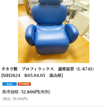
タカラ製 プロフィラックス 通常張替（L-8741）
[
SIH2624 R05.04.05 富山県
]
販売価格
:
52,800
円
(税別)
(
税込
:
58,080
円
)