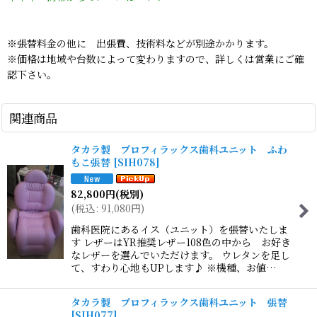
※張替料金の他に 出張費、技術料などが別途かかります。
※価格は地域や台数によって変わりますので、詳しくは営業にご確
認下さい。
関連商品
タカラ製 プロフィラックス歯科ユニット ふわ
もこ張替
[
SIH078
]
82,800
円
(税別)
(
税込
:
91,080
円
)
歯科医院にあるイス（ユニット）を張替いたしま
す レザーはYR推奨レザー108色の中から お好き
なレザーを選んでいただけます。 ウレタンを足し
て、すわり心地もUPします♪ ※機種、お値…
タカラ製 プロフィラックス歯科ユニット 張替
[
SIH077
]