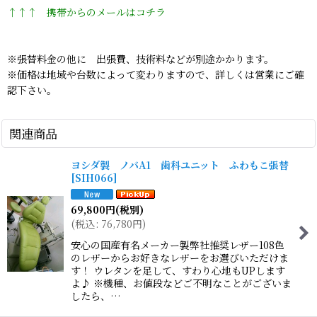
↑↑↑ 携帯からのメールはコチラ
※張替料金の他に 出張費、技術料などが別途かかります。
※価格は地域や台数によって変わりますので、詳しくは営業にご確
認下さい。
関連商品
ヨシダ製 ノバA1 歯科ユニット ふわもこ張替
[
SIH066
]
69,800
円
(税別)
(
税込
:
76,780
円
)
安心の国産有名メーカー製弊社推奨レザー108色
のレザーからお好きなレザーをお選びいただけま
す！ ウレタンを足して、すわり心地もUPします
よ♪ ※機種、お値段などご不明なことがございま
したら、…