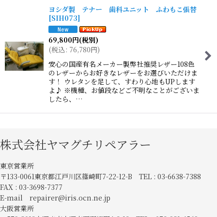
ヨシダ製 テナー 歯科ユニット ふわもこ張替
[
SIH073
]
69,800
円
(税別)
(
税込
:
76,780
円
)
安心の国産有名メーカー製弊社推奨レザー108色
のレザーからお好きなレザーをお選びいただけま
す！ ウレタンを足して、すわり心地もUPします
よ♪ ※機種、お値段などご不明なことがございま
したら、…
株式会社ヤマグチリペアラー
東京営業所
〒133-0061東京都江戸川区篠崎町7-22-12-B TEL : 03-6638-7388
FAX : 03-3698-7377
E-mail repairer@iris.ocn.ne.jp
大阪営業所