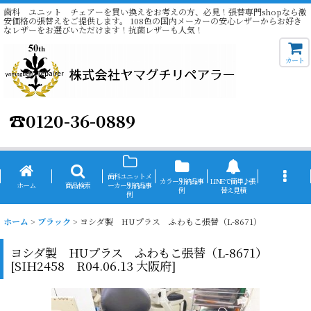
歯科 ユニット チェアーを買い換えをお考えの方、必見！張替専門shopなら激
安価格の張替えをご提供します。 108色の国内メーカーの安心レザーからお好き
なレザーをお選びいただけます！抗菌レザーも人気！
カート
☎
0120-36-0889
歯科ユニットメ
カラー別納品事
LINEで簡単♪張
ホーム
商品検索
ーカー別納品事
例
替え見積
例
ホーム
>
ブラック
>
ヨシダ製 HUプラス ふわもこ張替（L-8671）
ヨシダ製 HUプラス ふわもこ張替（L-8671）
[
SIH2458 R04.06.13 大阪府
]