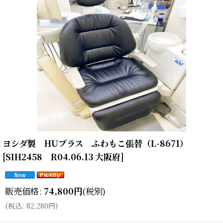
ヨシダ製 HUプラス ふわもこ張替（L-8671）
[
SIH2458 R04.06.13 大阪府
]
販売価格
:
74,800
円
(税別)
(
税込
:
82,280
円
)