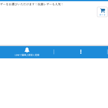
レザーをお選びいただけます！抗菌レザーも人気！
カート
LINEで簡単♪張替え見積