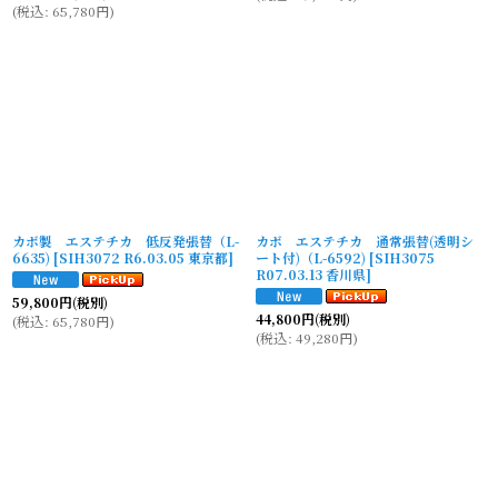
(
税込
:
65,780
円
)
カボ製 エステチカ 低反発張替（L-
カボ エステチカ 通常張替(透明シ
6635)
[
SIH3072 R6.03.05 東京都
]
ート付)（L-6592)
[
SIH3075
R07.03.13 香川県
]
59,800
円
(税別)
44,800
円
(税別)
(
税込
:
65,780
円
)
(
税込
:
49,280
円
)