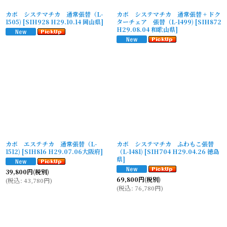
カボ システマチカ 通常張替（L-
カボ システマチカ 通常張替 + ドク
1505)
[
SIH928 H29.10.14 岡山県
]
ターチェア 張替（L-1499)
[
SIH872
H29.08.04 和歌山県
]
カボ エステチカ 通常張替（L-
カボ システマチカ ふわもこ張替
1512)
[
SIH816 H29.07.06大阪府
]
（L-1481)
[
SIH704 H29.04.26 徳島
県
]
39,800
円
(税別)
69,800
円
(税別)
(
税込
:
43,780
円
)
(
税込
:
76,780
円
)