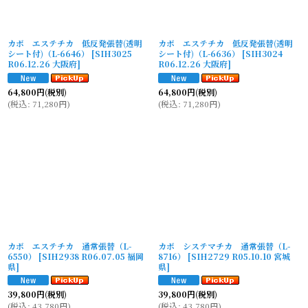
カボ エステチカ 低反発張替(透明
カボ エステチカ 低反発張替(透明
シート付)（L-6646）
[
SIH3025
シート付)（L-6636）
[
SIH3024
R06.12.26 大阪府
]
R06.12.26 大阪府
]
64,800
円
(税別)
64,800
円
(税別)
(
税込
:
71,280
円
)
(
税込
:
71,280
円
)
カボ エステチカ 通常張替（L-
カボ システマチカ 通常張替（L-
6550）
[
SIH2938 R06.07.05 福岡
8716）
[
SIH2729 R05.10.10 宮城
県
]
県
]
39,800
円
(税別)
39,800
円
(税別)
(
税込
:
43,780
円
)
(
税込
:
43,780
円
)