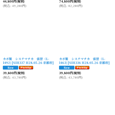
44,800
円
(税別)
74,800
円
(税別)
(
税込
:
49,280
円
)
(
税込
:
82,280
円
)
カボ製 システマチカ 張替（L-
カボ製 システマチカ 張替（L-
1492)
[
SIH337 H28.05.26 京都府
]
1463)
[
SIH336 H28.05.26 京都府
]
39,800
円
(税別)
39,800
円
(税別)
(
税込
:
43,780
円
)
(
税込
:
43,780
円
)