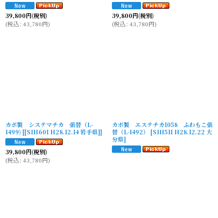
39,800
円
(税別)
39,800
円
(税別)
(
税込
:
43,780
円
)
(
税込
:
43,780
円
)
カボ製 システマチカ 張替（L-
カボ製 エステチカ1058 ふわもこ張
1499)
[
[SIH601 H28.12.14 岩手県]
]
替（L-1492）
[
SIH511 H28.12.22 大
分県
]
39,800
円
(税別)
(
税込
:
43,780
円
)