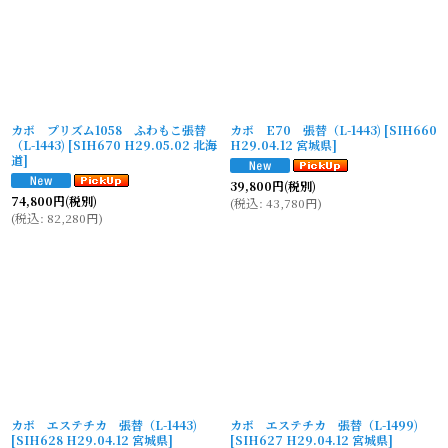
カボ プリズム1058 ふわもこ張替
カボ E70 張替（L-1443)
[
SIH660
（L-1443)
[
SIH670 H29.05.02 北海
H29.04.12 宮城県
]
道
]
39,800
円
(税別)
74,800
円
(税別)
(
税込
:
43,780
円
)
(
税込
:
82,280
円
)
カボ エステチカ 張替（L-1443)
カボ エステチカ 張替（L-1499)
[
SIH628 H29.04.12 宮城県
]
[
SIH627 H29.04.12 宮城県
]