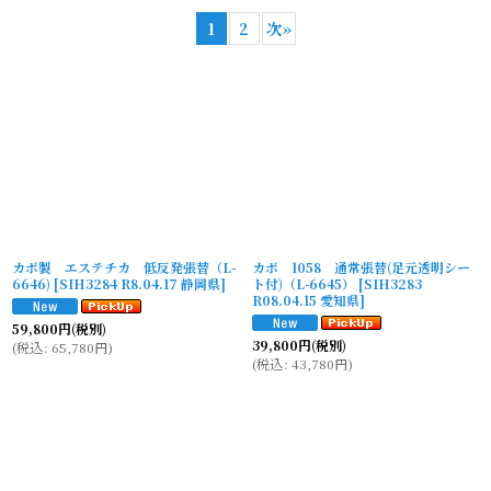
1
2
次
»
並び順
:
絞り込む
カボ製 エステチカ 低反発張替（L-
カボ 1058 通常張替(足元透明シー
6646)
[
SIH3284 R8.04.17 静岡県
]
ト付)（L-6645）
[
SIH3283
R08.04.15 愛知県
]
59,800
円
(税別)
39,800
円
(税別)
(
税込
:
65,780
円
)
(
税込
:
43,780
円
)