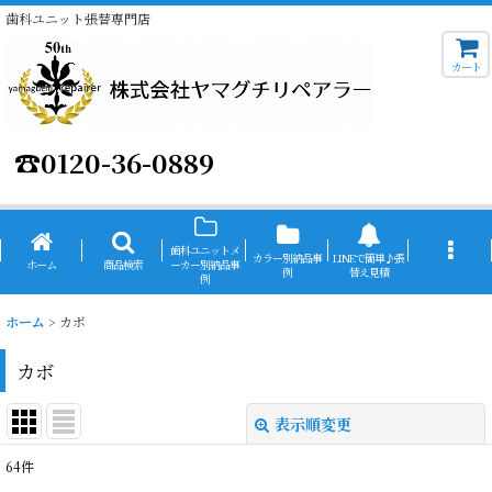
歯科ユニット張替専門店
カート
☎
0120-36-0889
歯科ユニットメ
カラー別納品事
LINEで簡単♪張
ホーム
商品検索
ーカー別納品事
例
替え見積
例
ホーム
>
カボ
カボ
表示順変更
閉じる
64
件
表示数
: