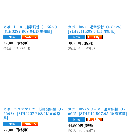
カボ 1058 通常張替（L-6635）
カボ 1058 通常張替（L-6625）
[
SIH3282 R08.04.15 愛知県
]
[
SIH3281 R08.04.15 愛知県
]
39,800
円
(税別)
39,800
円
(税別)
(
税込
:
43,780
円
)
(
税込
:
43,780
円
)
カボ システマチカ 低反発張替（L-
カボ 1058プリムス 通常張替（L-
6608）
[
SIH3237 R08.01.16 岐阜
6635)
[
SIH3110 R07.05.30 東京都
]
県
]
44,800
円
(税別)
59,800
円
(税別)
(
税込
:
49,280
円
)