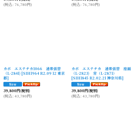
(
税込
:
76,780
円
)
(
税込
:
76,780
円
)
カボ エステチカ1066 通常張替
カボ エステチカ 通常張替 座面
（L-2841)
[
SIH1964 R2.09 12 東京
（L-2823) 背（L-2871）
都
]
[
SIH1845 R2.02.21 神奈川県
]
39,800
円
(税別)
39,800
円
(税別)
(
税込
:
43,780
円
)
(
税込
:
43,780
円
)