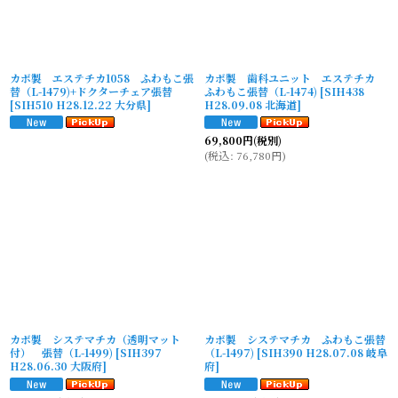
カボ製 エステチカ1058 ふわもこ張
カボ製 歯科ユニット エステチカ
替（L-1479)+ドクターチェア張替
ふわもこ張替（L-1474)
[
SIH438
[
SIH510 H28.12.22 大分県
]
H28.09.08 北海道
]
69,800
円
(税別)
(
税込
:
76,780
円
)
カボ製 システマチカ（透明マット
カボ製 システマチカ ふわもこ張替
付） 張替（L-1499)
[
SIH397
（L-1497)
[
SIH390 H28.07.08 岐阜
H28.06.30 大阪府
]
府
]