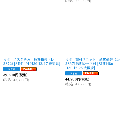
(
税込
:
82,280
円
)
カボ エステチカ 通常張替（L-
カボ 歯科ユニット 通常張替（L-
2872)
[
SIH1491 H30.12.27 愛知県
]
2867) 透明シート付
[
SIH1486
H30.12.25 大阪府
]
39,800
円
(税別)
44,800
円
(税別)
(
税込
:
43,780
円
)
(
税込
:
49,280
円
)