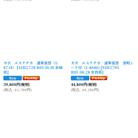
カボ エステチカ 通常張替（L-
カボ エステチカ 通常張替 透明シ
8734）
[
SIH2728 R05.10.10 宮城
ート付（L-8686)
[
SIH2705
県
]
R05.08.28 奈良県
]
39,800
円
(税別)
44,800
円
(税別)
(
税込
:
43,780
円
)
(
税込
:
49,280
円
)