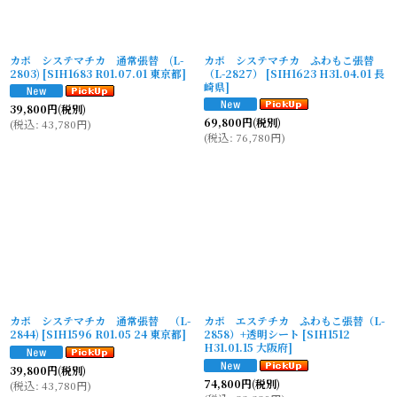
カボ システマチカ 通常張替 (L-
カボ システマチカ ふわもこ張替
2803)
[
SIH1683 R01.07.01 東京都
]
（L-2827）
[
SIH1623 H31.04.01 長
崎県
]
39,800
円
(税別)
69,800
円
(税別)
(
税込
:
43,780
円
)
(
税込
:
76,780
円
)
カボ システマチカ 通常張替 （L-
カボ エステチカ ふわもこ張替（L-
2844)
[
SIH1596 R01.05 24 東京都
]
2858）+透明シート
[
SIH1512
H31.01.15 大阪府
]
39,800
円
(税別)
74,800
円
(税別)
(
税込
:
43,780
円
)