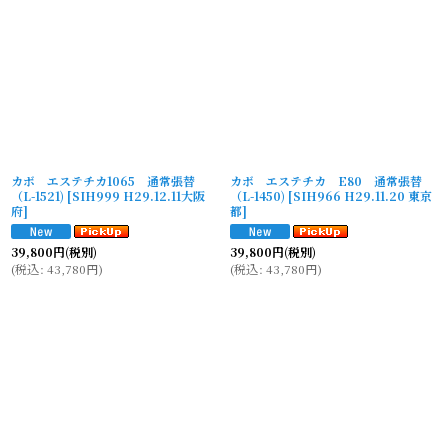
カボ エステチカ1065 通常張替
カボ エステチカ E80 通常張替
（L-1521)
[
SIH999 H29.12.11大阪
（L-1450)
[
SIH966 H29.11.20 東京
府
]
都
]
39,800
円
(税別)
39,800
円
(税別)
(
税込
:
43,780
円
)
(
税込
:
43,780
円
)