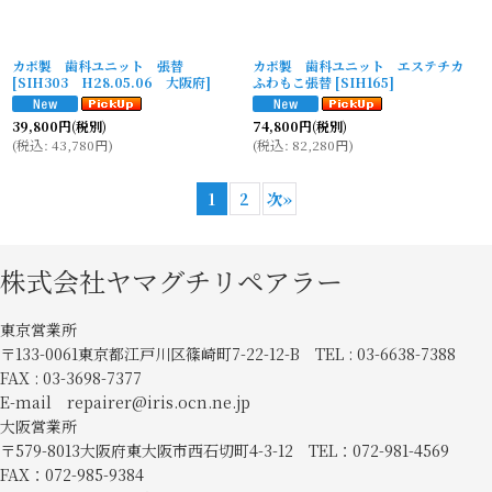
カボ製 歯科ユニット 張替
カボ製 歯科ユニット エステチカ
[
SIH303 H28.05.06 大阪府
]
ふわもこ張替
[
SIH165
]
39,800
円
(税別)
74,800
円
(税別)
(
税込
:
43,780
円
)
(
税込
:
82,280
円
)
1
2
次
»
株式会社ヤマグチリペアラー
東京営業所
〒133-0061東京都江戸川区篠崎町7-22-12-B TEL : 03-6638-7388
FAX : 03-3698-7377
E-mail repairer@iris.ocn.ne.jp
大阪営業所
〒579-8013大阪府東大阪市西石切町4-3-12 TEL：072-981-4569
FAX：072-985-9384