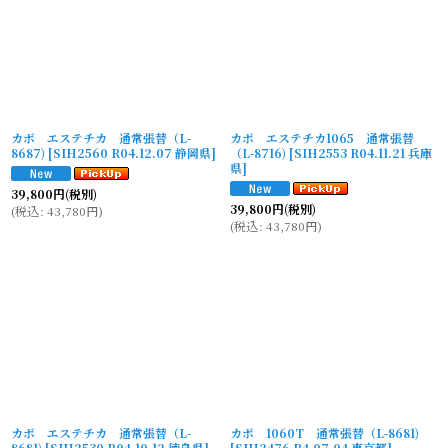
カボ エステチカ 通常張替（L-
カボ エステチカ1065 通常張替
8687)
[
SIH2560 R04.12.07 静岡県
]
（L-8716)
[
SIH2553 R04.11.21 兵庫
県
]
39,800
円
(税別)
39,800
円
(税別)
(
税込
:
43,780
円
)
(
税込
:
43,780
円
)
カボ エステチカ 通常張替（L-
カボ 1060T 通常張替（L-8681)
8681)
[
SIH2530 R04.10.12 徳島県
]
[
SIH2476 R4.07.04 東京都
]