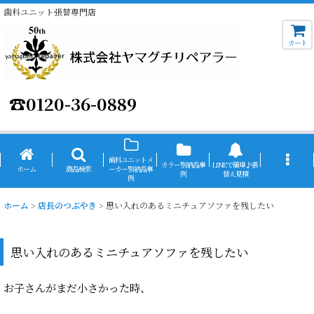
歯科ユニット張替専門店
カート
☎
0120-36-0889
歯科ユニットメ
カラー別納品事
LINEで簡単♪張
ホーム
商品検索
ーカー別納品事
例
替え見積
例
ホーム
>
店長のつぶやき
>
思い入れのあるミニチュアソファを残したい
思い入れのあるミニチュアソファを残したい
お子さんがまだ小さかった時、