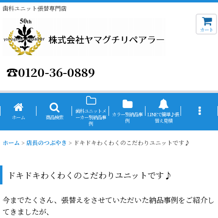
歯科ユニット張替専門店
カート
☎
0120-36-0889
歯科ユニットメ
カラー別納品事
LINEで簡単♪張
ホーム
商品検索
ーカー別納品事
例
替え見積
例
ホーム
>
店長のつぶやき
>
ドキドキわくわくのこだわりユニットです♪
ドキドキわくわくのこだわりユニットです♪
今までたくさん、張替えをさせていただいた納品事例をご紹介し
てきましたが、