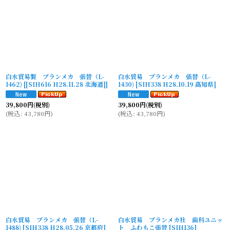
白水貿易製 プランメカ 張替（L-
白水貿易 プランメカ 張替（L-
1462)
[
[SIH616 H28.11.28 北海道]
]
1430)
[
SIH338 H28.10.19 高知県
]
39,800
円
(税別)
39,800
円
(税別)
(
税込
:
43,780
円
)
(
税込
:
43,780
円
)
白水貿易 プランメカ 張替（L-
白水貿易 プランメカ社 歯科ユニッ
1488)
[
SIH338 H28.05.26 京都府
]
ト ふわもこ張替
[
SIH136
]