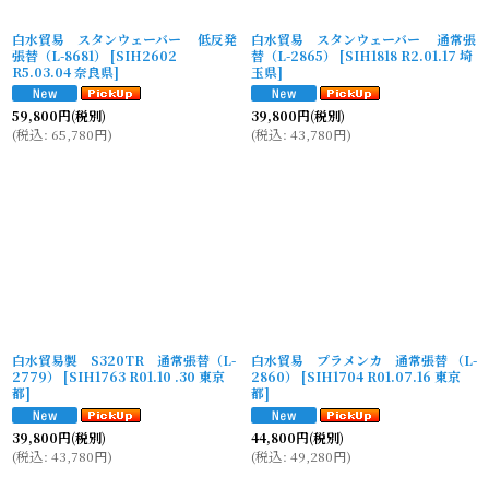
白水貿易 スタンウェーバー 低反発
白水貿易 スタンウェーバー 通常張
張替（L-8681）
[
SIH2602
替（L-2865）
[
SIH1818 R2.01.17 埼
R5.03.04 奈良県
]
玉県
]
59,800
円
(税別)
39,800
円
(税別)
(
税込
:
65,780
円
)
(
税込
:
43,780
円
)
白水貿易製 S320TR 通常張替（L-
白水貿易 プラメンカ 通常張替 （L-
2779）
[
SIH1763 R01.10 .30 東京
2860）
[
SIH1704 R01.07.16 東京
都
]
都
]
39,800
円
(税別)
44,800
円
(税別)
(
税込
:
43,780
円
)
(
税込
:
49,280
円
)