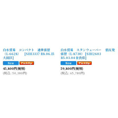
並び順
:
絞り込む
白水貿易 コンパクト 通常張替
白水貿易 スタンウェーバー 低反発
（L-6628）
[
SIH3337 R8.06.15
張替（L-8730）
[
SIH2603
大田区
]
R5.03.04 奈良県
]
45,800
円
(税別)
59,800
円
(税別)
(
税込
:
50,380
円
)
(
税込
:
65,780
円
)