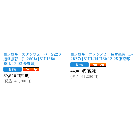
白水貿易 スタンウェ－バ－S220
白水貿易 プランメカ 通常張替（L-
通常張替 (L-2808)
[
SIH1686
2827)
[
SIH1414 H30.12.25 東京都
]
R01.07.02 長野県
]
44,800
円
(税別)
39,800
円
(税別)
(
税込
:
49,280
円
)
(
税込
:
43,780
円
)