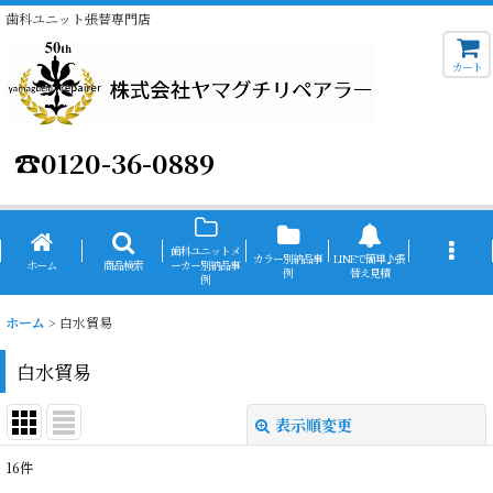
歯科ユニット張替専門店
カート
☎
0120-36-0889
歯科ユニットメ
カラー別納品事
LINEで簡単♪張
ホーム
商品検索
ーカー別納品事
例
替え見積
例
ホーム
>
白水貿易
白水貿易
表示順変更
閉じる
16
件
表示数
: