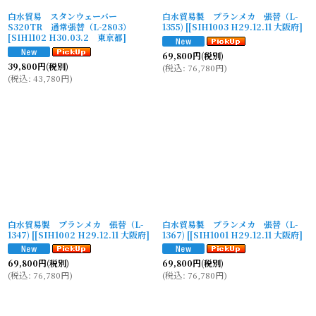
白水貿易 スタンウェーバー
白水貿易製 プランメカ 張替（L-
S320TR 通常張替（L-2803）
1355)
[
[SIH1003 H29.12.11 大阪府
]
[
SIH1102 H30.03.2 東京都
]
69,800
円
(税別)
39,800
円
(税別)
(
税込
:
76,780
円
)
(
税込
:
43,780
円
)
白水貿易製 プランメカ 張替（L-
白水貿易製 プランメカ 張替（L-
1347)
[
[SIH1002 H29.12.11 大阪府
]
1367)
[
[SIH1001 H29.12.11 大阪府
]
69,800
円
(税別)
69,800
円
(税別)
(
税込
:
76,780
円
)
(
税込
:
76,780
円
)